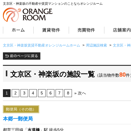
文京区・神楽坂の不動産や賃貸マンションのことならオレンジルーム
文京区・神楽坂賃貸不動産オレンジルームホーム
>
周辺施設検索
>
文京区・神
文京区・神楽坂の施設一覧
80
（該当物件数
件
1
2
3
4
5
6
7
8
» 次へ
郵便局（その他）
本郷一郵便局
都営三田線「
水道橋
」駅 徒歩5分