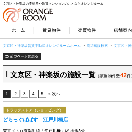
文京区・神楽坂の不動産や賃貸マンションのことならオレンジルーム
文京区・神楽坂賃貸不動産オレンジルームホーム
>
周辺施設検索
>
文京区・神
文京区・神楽坂の施設一覧
42
（該当物件数
件
1
2
3
4
5
» 次へ
ドラッグストア（ショッピング）
どらっぐぱぱす 江戸川橋店
東京メトロ有楽町線「
江戸川橋
」駅 徒歩3分