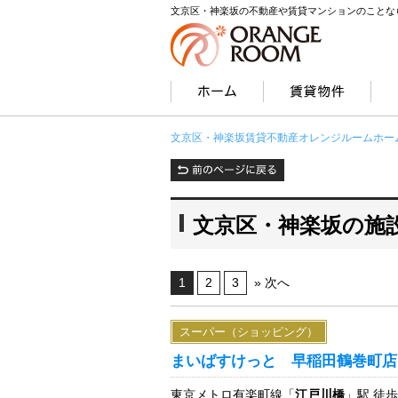
文京区・神楽坂の不動産や賃貸マンションのことな
文京区・神楽坂賃貸不動産オレンジルームホー
文京区・神楽坂の施
1
2
3
» 次へ
スーパー（ショッピング）
まいばすけっと 早稲田鶴巻町店
東京メトロ有楽町線「
江戸川橋
」駅 徒歩