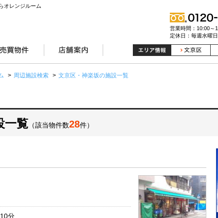
らオレンジルーム
営業時間：10:00～19
定休日：毎週水曜日
ム
>
周辺施設検索
>
文京区・神楽坂の施設一覧
設一覧
28
（該当物件数
件）
10分