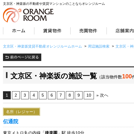
文京区・神楽坂の不動産や賃貸マンションのことならオレンジルーム
文京区・神楽坂賃貸不動産オレンジルームホーム
>
周辺施設検索
>
文京区・神
文京区・神楽坂の施設一覧
100
（該当物件数
1
2
3
4
5
6
7
8
9
10
» 次へ
名所（レジャー）
伝通院
東京メトロ丸の内線「
後楽園
」駅 徒歩10分