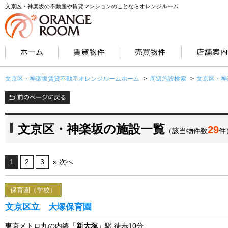
文京区・神楽坂の不動産や賃貸マンションのことならオレンジルーム
文京区・神楽坂賃貸不動産オレンジルームホーム
>
周辺施設検索
>
文京区・神
文京区・神楽坂の施設一覧
29
（該当物件数
件
1
2
3
» 次へ
保育園（学校）
文京区立 大塚保育園
東京メトロ丸の内線「
新大塚
」駅 徒歩10分