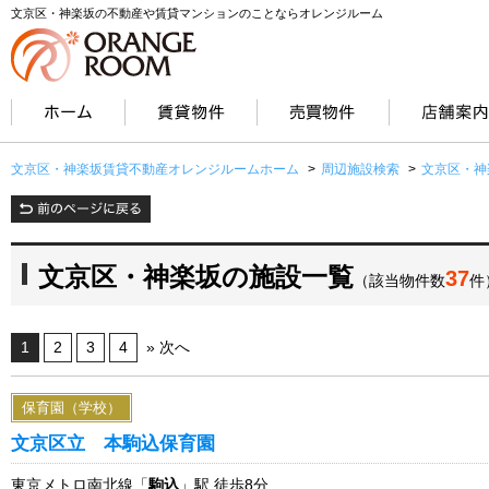
文京区・神楽坂の不動産や賃貸マンションのことならオレンジルーム
文京区・神楽坂賃貸不動産オレンジルームホーム
>
周辺施設検索
>
文京区・神
文京区・神楽坂の施設一覧
37
（該当物件数
件
1
2
3
4
» 次へ
保育園（学校）
文京区立 本駒込保育園
東京メトロ南北線「
駒込
」駅 徒歩8分