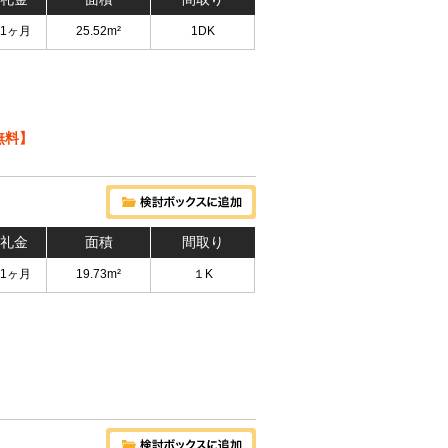
 1ヶ月
25.52m²
1DK
無料】
 礼金
面積
間取り
 1ヶ月
19.73m²
１K