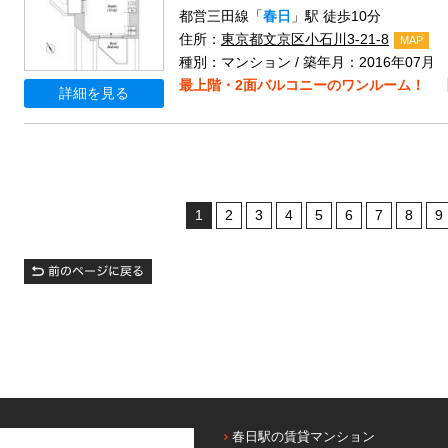
都営三田線「
春日
」駅 徒歩10分
住所：
東京都文京区小石川3-21-8
MAP
種別：マンション / 築年月：2016年07月
最上階・2面バルコニーのワンルーム！ 
詳細を見る
1
2
3
4
5
6
7
8
9
春日駅の賃貸マンション