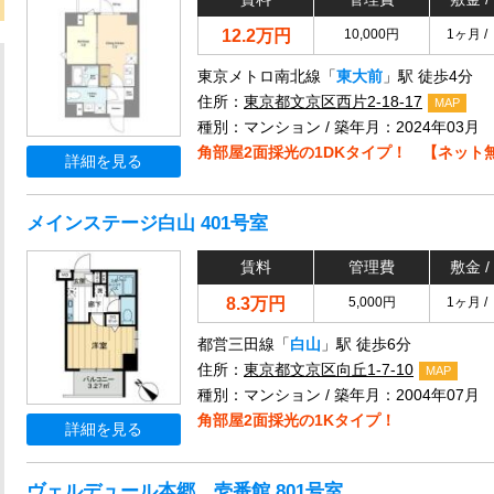
12.2万円
10,000円
1ヶ月 /
東京メトロ南北線「
東大前
」駅 徒歩4分
住所：
東京都文京区西片2-18-17
MAP
種別：マンション / 築年月：2024年03月
角部屋2面採光の1DKタイプ！ 【ネット
詳細を見る
メインステージ白山 401号室
賃料
管理費
敷金 /
8.3万円
5,000円
1ヶ月 /
都営三田線「
白山
」駅 徒歩6分
住所：
東京都文京区向丘1-7-10
MAP
種別：マンション / 築年月：2004年07月
角部屋2面採光の1Kタイプ！
詳細を見る
ヴェルデュール本郷 壱番館 801号室