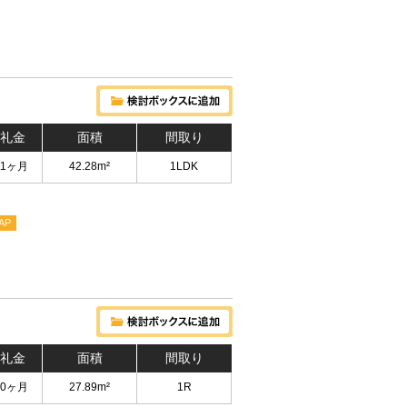
 礼金
面積
間取り
 1ヶ月
42.28m²
1LDK
AP
 礼金
面積
間取り
 0ヶ月
27.89m²
1R