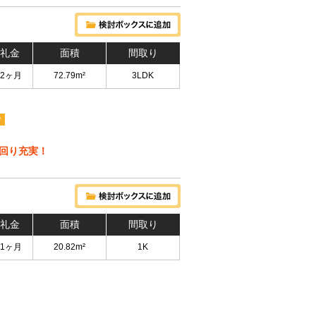
 礼金
面積
間取り
 2ヶ月
72.79m²
3LDK
P
水回り充実！
 礼金
面積
間取り
 1ヶ月
20.82m²
1K