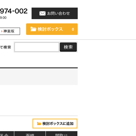
:00
0
 礼金
面積
間取り