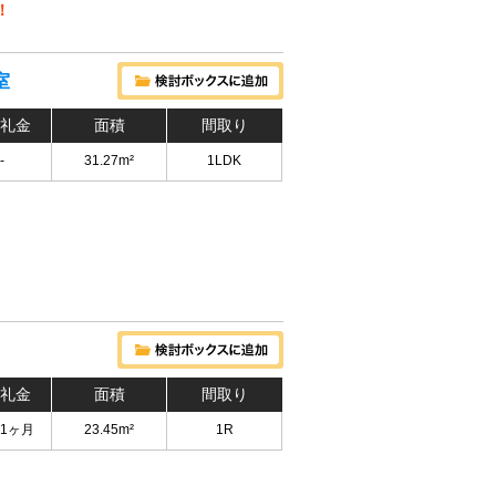
！
室
 礼金
面積
間取り
-
31.27m²
1LDK
 礼金
面積
間取り
 1ヶ月
23.45m²
1R