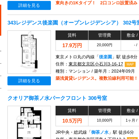
東向きの1Kタイプ！ 2口コンロ設置済み
詳細を見る
343レジデンス後楽園（オープンレジデンシア） 302号
賃料
管理費
敷金 /
17.9万円
20,000円
- / 
東京メトロ丸の内線「
後楽園
」駅 徒歩8分
住所：
東京都文京区小石川3-16-17
MAP
種別：マンション / 築年月：2024年09月
築浅賃貸レジデンス。複数沿線利用可能！
詳細を見る
クオリア御茶ノ水パークフロント 306号室
賃料
管理費
敷金 /
10.5万円
10,000円
1ヶ月 /
JR中央・総武線「
御茶ノ水
」駅 徒歩6分