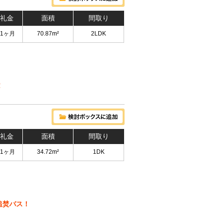
 礼金
面積
間取り
 1ヶ月
70.87m²
2LDK
！
 礼金
面積
間取り
 1ヶ月
34.72m²
1DK
追焚バス！