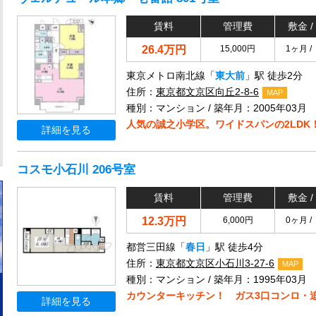
賃料
管理費
敷金 /
26.4万円
15,000円
1ヶ月 /
東京メトロ南北線「
東大前
」駅 徒歩2分
住所：
東京都文京区向丘2-8-6
MAP
種別：マンション / 築年月：2005年03月
人気の誠之小学区。ワイドスパンの2LDK
詳細を見る
コスモ小石川 206号室
賃料
管理費
敷金 /
12.3万円
6,000円
0ヶ月 /
都営三田線「
春日
」駅 徒歩4分
住所：
東京都文京区小石川3-27-6
MAP
種別：マンション / 築年月：1995年03月
カウンターキッチン！ ガス3口コンロ・
詳細を見る