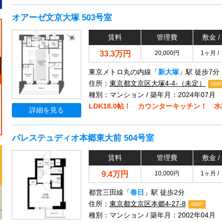
オアーゼ文京大塚 503号室
賃料
管理費
敷金 /
33.3万円
20,000円
1ヶ月 /
東京メトロ丸の内線「
新大塚
」駅 徒歩7分
住所：
東京都文京区大塚4-4-（未定）
MA
種別：マンション / 築年月：2024年07月
LDK18.0帖！ カウンターキッチン！ 
詳細を見る
パレステュディオ本郷東大前 504号室
賃料
管理費
敷金 /
9.4万円
10,000円
1ヶ月 /
都営三田線「
春日
」駅 徒歩2分
住所：
東京都文京区本郷4-27-8
MAP
種別：マンション / 築年月：2002年04月