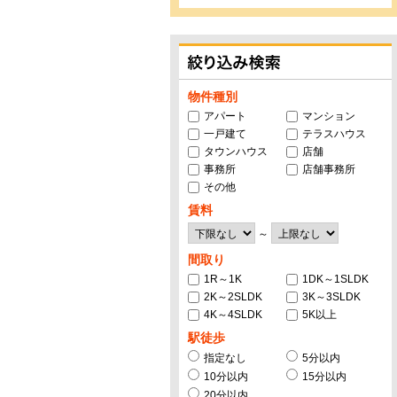
物件種別
アパート
マンション
一戸建て
テラスハウス
タウンハウス
店舗
事務所
店舗事務所
その他
賃料
～
間取り
1R～1K
1DK～1SLDK
2K～2SLDK
3K～3SLDK
4K～4SLDK
5K以上
駅徒歩
指定なし
5分以内
10分以内
15分以内
20分以内