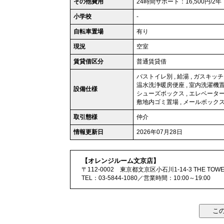
その他費用
24時間サポート：16,500円/2年
小学校
-
自転車置場
有り
現況
空室
賃貸借区分
普通賃貸借
バストイレ別
,
給湯
,
ガスキッチ
温水洗浄暖房便座
,
室内洗濯機
設備仕様
シューズボックス
,
エレベータ
敷地内ゴミ置場
,
メールボック
取引態様
仲介
情報更新日
2026年07月28日
【オレンジルーム文京店】
〒112-0002 東京都文京区小石川1-14-3 THE TOWER
TEL：03-5844-1080／営業時間：10:00～19:00