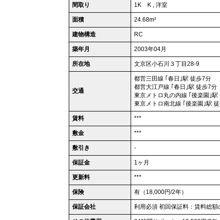
間取り
1K K , 洋室
面積
24.68m²
建物構造
RC
築年月
2003年04月
所在地
文京区小石川３丁目28-9
都営三田線 ｢春日｣駅 徒歩7分
都営大江戸線 ｢春日｣駅 徒歩7分
交通
東京メトロ丸の内線 ｢後楽園｣駅
東京メトロ南北線 ｢後楽園｣駅 徒
賃料
***
敷金
***
敷引き
-
保証金
1ヶ月
更新料
***
保険
有（18,000円/2年）
保証会社
利用必須 初回保証料：賃料総額