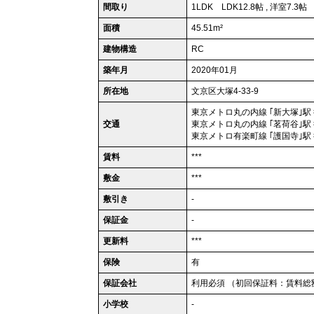
間取り
1LDK LDK12.8帖 , 洋室7.3帖
面積
45.51m²
建物構造
RC
築年月
2020年01月
所在地
文京区大塚4-33-9
東京メトロ丸の内線 ｢新大塚｣駅
交通
東京メトロ丸の内線 ｢茗荷谷｣駅 
東京メトロ有楽町線 ｢護国寺｣駅 
賃料
***
敷金
***
敷引き
-
保証金
-
更新料
***
保険
有
保証会社
利用必須 （初回保証料：賃料総
小学校
-