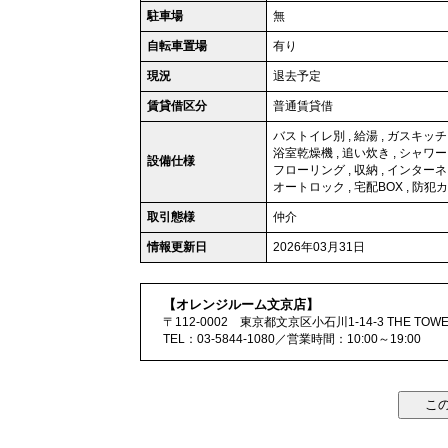
駐車場
無
自転車置場
有り
現況
退去予定
賃貸借区分
普通賃貸借
バストイレ別
,
給湯
,
ガスキッチ
浴室乾燥機
,
追い炊き
,
シャワー
設備仕様
フローリング
,
収納
,
インターネ
オートロック
,
宅配BOX
,
防犯カ
取引態様
仲介
情報更新日
2026年03月31日
【オレンジルーム文京店】
〒112-0002 東京都文京区小石川1-14-3 THE TOWER
TEL：03-5844-1080／営業時間：10:00～19:00