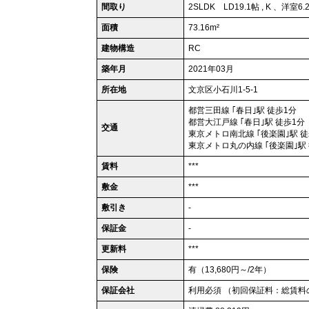
間取り
2SLDK LD19.1帖 , K 、洋室6
面積
73.16m²
建物構造
RC
築年月
2021年03月
所在地
文京区小石川1-5-1
都営三田線 ｢春日｣駅 徒歩1分
都営大江戸線 ｢春日｣駅 徒歩1分
交通
東京メトロ南北線 ｢後楽園｣駅 徒
東京メトロ丸の内線 ｢後楽園｣駅
賃料
***
敷金
***
敷引き
-
保証金
-
更新料
***
保険
有（13,680円～/2年）
保証会社
利用必須 （初回保証料：総賃料