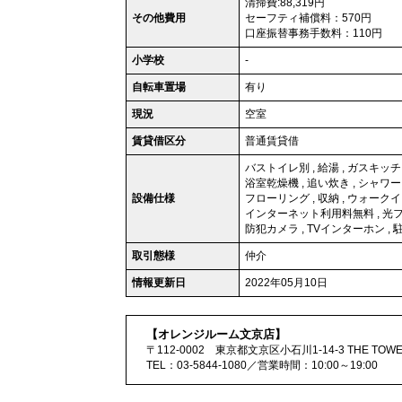
清掃費:88,319円
その他費用
セーフティ補償料：570円
口座振替事務手数料：110円
小学校
-
自転車置場
有り
現況
空室
賃貸借区分
普通賃貸借
バストイレ別
,
給湯
,
ガスキッチ
浴室乾燥機
,
追い炊き
,
シャワー
設備仕様
フローリング
,
収納
,
ウォークイ
インターネット利用料無料
,
光
防犯カメラ
,
TVインターホン
,
取引態様
仲介
情報更新日
2022年05月10日
【オレンジルーム文京店】
〒112-0002 東京都文京区小石川1-14-3 THE TOWER
TEL：03-5844-1080／営業時間：10:00～19:00