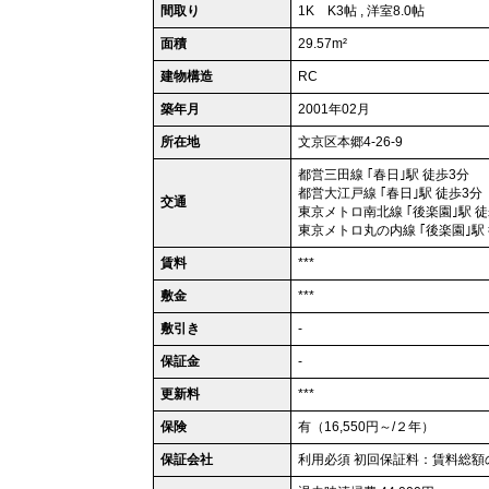
間取り
1K K3帖 , 洋室8.0帖
面積
29.57m²
建物構造
RC
築年月
2001年02月
所在地
文京区本郷4-26-9
都営三田線 ｢春日｣駅 徒歩3分
都営大江戸線 ｢春日｣駅 徒歩3分
交通
東京メトロ南北線 ｢後楽園｣駅 徒
東京メトロ丸の内線 ｢後楽園｣駅
賃料
***
敷金
***
敷引き
-
保証金
-
更新料
***
保険
有（16,550円～/２年）
保証会社
利用必須 初回保証料：賃料総額の5