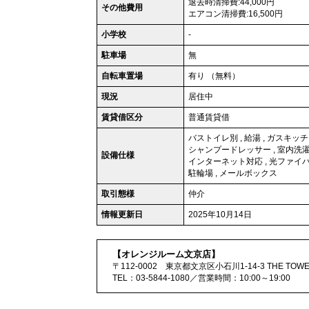
退去時清掃費:44,000円
その他費用
エアコン清掃費:16,500円
小学校
-
駐車場
無
自転車置場
有り （無料）
現況
居住中
賃貸借区分
普通賃貸借
バストイレ別
,
給湯
,
ガスキッチ
シャンプードレッサー
,
室内洗
設備仕様
インターネット対応
,
光ファイ
駐輪場
,
メールボックス
取引態様
仲介
情報更新日
2025年10月14日
【オレンジルーム文京店】
〒112-0002 東京都文京区小石川1-14-3 THE TOWER
TEL：03-5844-1080／営業時間：10:00～19:00