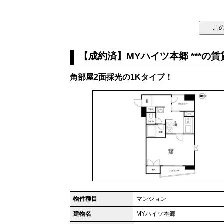
【成約済】MYハイツ本郷 ***の
角部屋2面採光の1Kタイプ！
物件種目
マンション
建物名
MYハイツ本郷