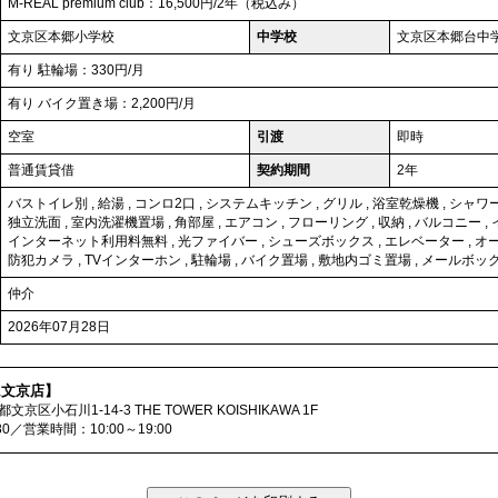
M-REAL premium club：16,500円/2年（税込み）
文京区本郷小学校
中学校
文京区本郷台中
有り 駐輪場：330円/月
有り バイク置き場：2,200円/月
空室
引渡
即時
普通賃貸借
契約期間
2年
バストイレ別
,
給湯
,
コンロ2口
,
システムキッチン
,
グリル
,
浴室乾燥機
,
シャワ
独立洗面
,
室内洗濯機置場
,
角部屋
,
エアコン
,
フローリング
,
収納
,
バルコニー
,
インターネット利用料無料
,
光ファイバー
,
シューズボックス
,
エレベーター
,
オ
防犯カメラ
,
TVインターホン
,
駐輪場
,
バイク置場
,
敷地内ゴミ置場
,
メールボッ
仲介
2026年07月28日
ム文京店】
都文京区小石川1-14-3 THE TOWER KOISHIKAWA 1F
080／営業時間：10:00～19:00