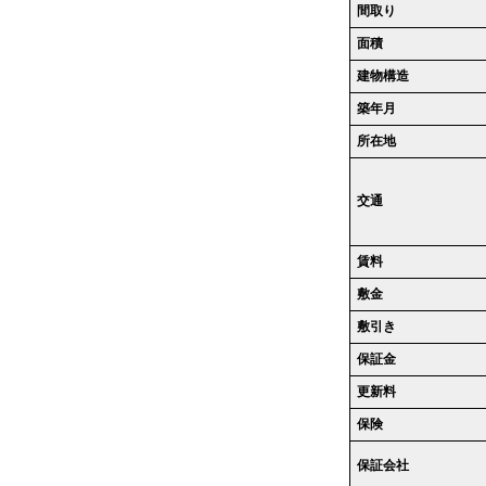
間取り
面積
建物構造
築年月
所在地
交通
賃料
敷金
敷引き
保証金
更新料
保険
保証会社