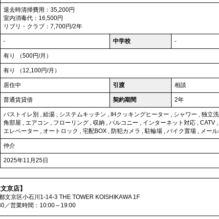
退去時清掃費用：35,200円
室内消毒代：16,500円
リブリ・クラブ：7,700円/2年
-
中学校
-
有り （500円/月）
有り （12,100円/月）
居住中
引渡
相談
普通賃貸借
契約期間
2年
バストイレ別
,
給湯
,
システムキッチン
,
IHクッキングヒーター
,
シャワー
,
独立洗
角部屋
,
エアコン
,
フローリング
,
収納
,
バルコニー
,
インターネット対応
,
CATV
エレベーター
,
オートロック
,
宅配BOX
,
防犯カメラ
,
駐輪場
,
バイク置場
,
メール
仲介
2025年11月25日
ム文京店】
都文京区小石川1-14-3 THE TOWER KOISHIKAWA 1F
080／営業時間：10:00～19:00