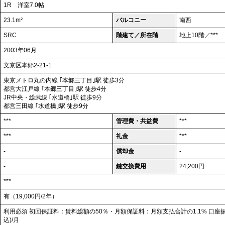
1R 洋室7.0帖
23.1m²
バルコニー
南西
SRC
階建て／所在階
地上10階／***
2003年06月
文京区本郷2-21-1
東京メトロ丸の内線 ｢本郷三丁目｣駅 徒歩3分
都営大江戸線 ｢本郷三丁目｣駅 徒歩4分
JR中央・総武線 ｢水道橋｣駅 徒歩9分
都営三田線 ｢水道橋｣駅 徒歩9分
***
管理費・共益費
***
***
礼金
***
-
償却金
-
-
鍵交換費用
24,200円
***
有（19,000円/2年）
利用必須 初回保証料：賃料総額の50％・月額保証料：月額支払合計の1.1% 口座振
込)/月