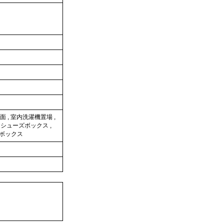
面
,
室内洗濯機置場
,
,
シューズボックス
,
ボックス