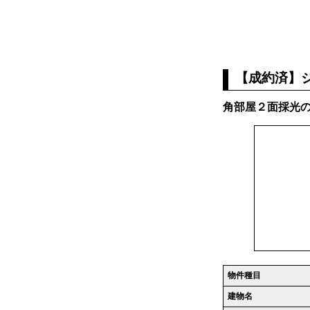
【成約済】ジ
角部屋２面採光の
物件種目
建物名