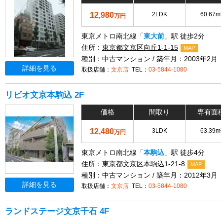
12,980
2LDK
60.67m
万円
東京メトロ南北線「
東大前
」駅 徒歩2分
住所：
東京都文京区向丘1-1-15
MAP
種別：中古マンション / 築年月：2003年2月
詳細を見る
取扱店舗：
文京店
TEL：
03-5844-1080
リビオ文京本駒込 2F
価格
間取り
専有面
12,480
3LDK
63.39m
万円
東京メトロ南北線「
本駒込
」駅 徒歩4分
住所：
東京都文京区本駒込1-21-8
MAP
種別：中古マンション / 築年月：2012年3月
詳細を見る
取扱店舗：
文京店
TEL：
03-5844-1080
ランドステージ文京千石 4F