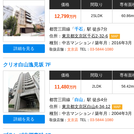
価格
間取り
専有面
12,799
2SLDK
60.86m
万円
都営三田線「
千石
」駅 徒歩7分
住所：
東京都文京区千石2-32-6
MAP
種別：中古マンション / 築年月：2016年3月
詳細を見る
取扱店舗：
文京店
TEL：
03-5844-1080
クリオ白山逸見坂 7F
価格
間取り
専有面
11,480
2LDK
56.42m
万円
都営三田線「
白山
」駅 徒歩4分
住所：
東京都文京区白山4-34-12
MAP
種別：中古マンション / 築年月：2004年3月
詳細を見る
取扱店舗：
文京店
TEL：
03-5844-1080