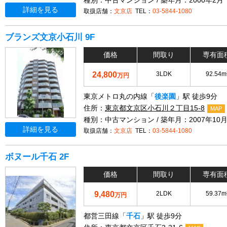
種別：中古マンション / 築年月：2000年2月
詳細を見る
取扱店舗：
文京店
TEL：
03-5844-1080
ブランズ文京小石川 9F
価格
間取り
専有面
24,800
3LDK
92.54m
万円
東京メトロ丸の内線「
後楽園
」駅 徒歩9分
住所：
東京都文京区小石川２丁目15-8
MAP
種別：中古マンション / 築年月：2007年10
詳細を見る
取扱店舗：
文京店
TEL：
03-5844-1080
ボヌール千石 2F
価格
間取り
専有面
9,480
2LDK
59.37m
万円
都営三田線「
千石
」駅 徒歩9分