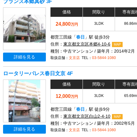
ブランズ本郷真砂 3F
価格
間取り
専有面
24,800
3LDK
86.86m
万円
都営三田線「
春日
」駅 徒歩3分
住所：
東京都文京区本郷4-10-6
MAP
種別：中古マンション / 築年月：2014年2月
詳細を見る
取扱店舗：
文京店
TEL：
03-5844-1080
ロータリーパレス春日文京 4F
価格
間取り
専有面
12,000
3LDK
65.69m
万円
都営三田線「
春日
」駅 徒歩9分
住所：
東京都文京区白山2-4-10
MAP
種別：中古マンション / 築年月：2002年5月
詳細を見る
取扱店舗：
文京店
TEL：
03-5844-1080