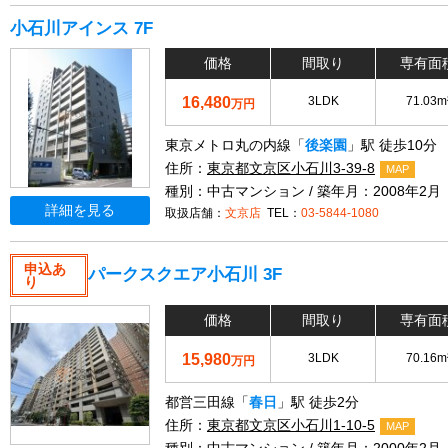
小石川アインス 7F
価格
間取り
専有面
16,480
3LDK
71.03m
万円
東京メトロ丸の内線「
後楽園
」駅 徒歩10分
住所：
東京都文京区小石川3-39-8
MAP
種別：中古マンション / 築年月：2008年2月
詳細を見る
取扱店舗：
文京店
TEL：
03-5844-1080
申込あ
パークスクエア小石川 3F
り
価格
間取り
専有面
15,980
3LDK
70.16m
万円
都営三田線「
春日
」駅 徒歩2分
住所：
東京都文京区小石川1-10-5
MAP