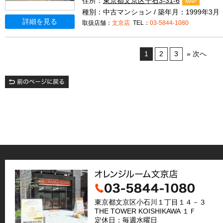
住所：
東京都文京区千石3-31-6
MAP
種別：中古マンション / 築年月：1999年3月
詳細を見る
取扱店舗：
文京店
TEL：
03-5844-1080
1
2
3
» 次へ
東京都文京区小石川１丁目１４－３
THE TOWER KOISHIKAWA １Ｆ
定休日：毎週水曜日