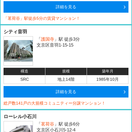
詳細を見る
「茗荷谷」駅徒歩5分の賃貸マンション！
シティ音羽
「
護国寺
」駅 徒歩3分
文京区音羽1-15-15
構造
規模
築年月
SRC
地上14階
1985年10月
詳細を見る
総戸数141戸の大規模コミュニティー分譲マンション！
ローレル小石川
「
茗荷谷
」駅 徒歩6分
文京区小石川5-12-4