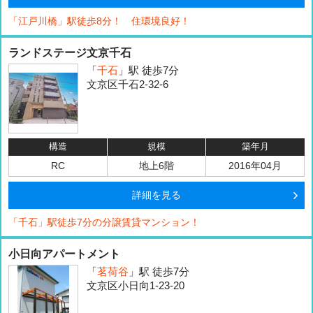
「江戸川橋」駅徒歩8分！ 住環境良好！
ランドステージ文京千石
「
千石
」駅 徒歩7分
文京区千石2-32-6
構造
規模
築年月
RC
地上6階
2016年04月
詳細を見る
「千石」駅徒歩7分の分譲賃貸マンション！
小日向アパートメント
「
茗荷谷
」駅 徒歩7分
文京区小日向1-23-20