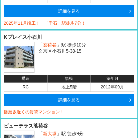
詳細を見る
2025年11月竣工！ 「千石」駅徒歩7分！
Kプレイス小石川
「
茗荷谷
」駅 徒歩10分
文京区小石川5-38-15
構造
規模
築年月
RC
地上5階
2012年09月
詳細を見る
播磨坂近くの賃貸マンション！
ビューテラス茗荷谷
「
新大塚
」駅 徒歩9分