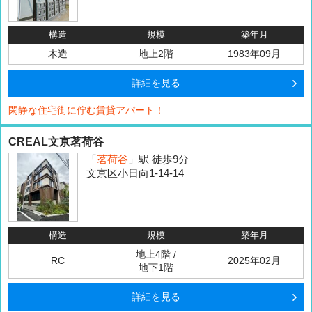
構造
規模
築年月
木造
地上2階
1983年09月
詳細を見る
閑静な住宅街に佇む賃貸アパート！
CREAL文京茗荷谷
「
茗荷谷
」駅 徒歩9分
文京区小日向1-14-14
構造
規模
築年月
地上4階 /
RC
2025年02月
地下1階
詳細を見る