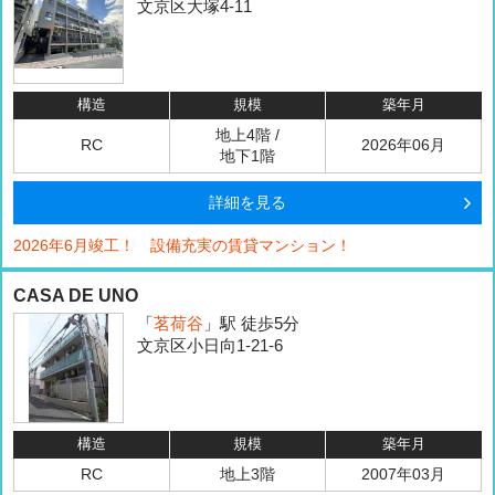
文京区大塚4-11
構造
規模
築年月
地上4階 /
RC
2026年06月
地下1階
詳細を見る
2026年6月竣工！ 設備充実の賃貸マンション！
CASA DE UNO
「
茗荷谷
」駅 徒歩5分
文京区小日向1-21-6
構造
規模
築年月
RC
地上3階
2007年03月