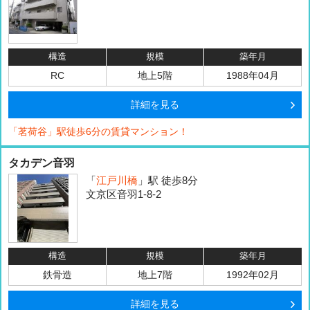
構造
規模
築年月
RC
地上5階
1988年04月
詳細を見る
「茗荷谷」駅徒歩6分の賃貸マンション！
タカデン音羽
「
江戸川橋
」駅 徒歩8分
文京区音羽1-8-2
構造
規模
築年月
鉄骨造
地上7階
1992年02月
詳細を見る