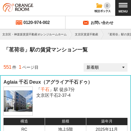
0
0120-974-002
お問い合わせ
文京区・神楽坂賃貸不動産オレンジルームホーム
文京区賃貸不動産
「茗荷谷」駅の賃
「茗荷谷」駅の賃貸マンション一覧
551
1
件
ページ目
Aglaia 千石 Deux（アグライア千石ドゥ）
「
千石
」駅 徒歩7分
文京区千石2-37-4
構造
規模
築年月
RC
地上5階
2025年11月