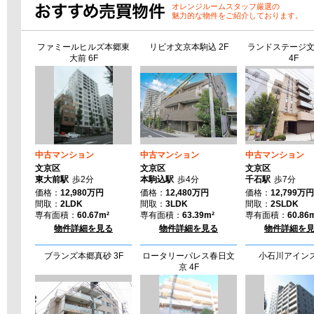
オレンジルームスタッフ厳選の
2026年07月14日
魅力的な物件をご紹介しております。
2026年07月14日
ファミールヒルズ本郷東
リビオ文京本駒込 2F
ランドステージ
大前 6F
4F
2026年07月14日
2026年07月14日
2026年06月23日
2026年06月23日
2026年06月19日
中古マンション
中古マンション
中古マンション
文京区
文京区
文京区
2026年06月12日
東大前駅
歩2分
本駒込駅
歩4分
千石駅
歩7分
価格：
12,980万円
価格：
12,480万円
価格：
12,799万円
2026年04月07日
間取：
2LDK
間取：
3LDK
間取：
2SLDK
専有面積：
60.67m²
専有面積：
63.39m²
専有面積：
60.86
2026年04月07日
物件詳細を見る
物件詳細を見る
物件詳細を
2026年04月07日
ブランズ本郷真砂 3F
ロータリーパレス春日文
小石川アインス
京 4F
2026年03月30日
2026年03月27日