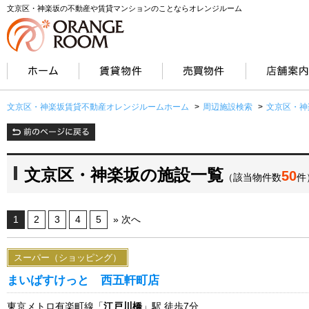
文京区・神楽坂の不動産や賃貸マンションのことならオレンジルーム
文京区・神楽坂賃貸不動産オレンジルームホーム
>
周辺施設検索
>
文京区・神
文京区・神楽坂の施設一覧
50
（該当物件数
件
1
2
3
4
5
» 次へ
スーパー（ショッピング）
まいばすけっと 西五軒町店
東京メトロ有楽町線「
江戸川橋
」駅 徒歩7分