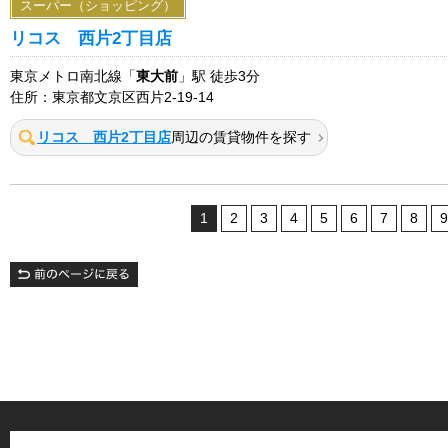
スーパー（ショッピング）
リコス 西片2丁目店
東京メトロ南北線「
東大前
」駅 徒歩3分
住所：東京都文京区西片2-19-14
リコス 西片2丁目店
周辺の賃貸物件を探す
1
2
3
4
5
6
7
8
9