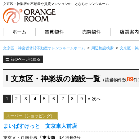
文京区・神楽坂の不動産や賃貸マンションのことならオレンジルーム
文京区・神楽坂賃貸不動産オレンジルームホーム
>
周辺施設検索
>
文京区・神
文京区・神楽坂の施設一覧
89
（該当物件数
件
1
2
3
4
5
6
7
8
9
» 次へ
スーパー（ショッピング）
まいばすけっと 文京東大前店
東京メトロ南北線「
東大前
」駅 徒歩3分