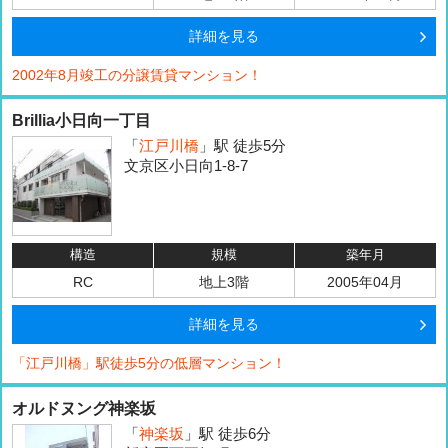
詳細を見る
2002年8月竣工の分譲賃貸マンション！
Brillia小日向一丁目
「
江戸川橋
」駅 徒歩5分
文京区小日向1-8-7
構造
規模
築年月
RC
地上3階
2005年04月
詳細を見る
「江戸川橋」駅徒歩5分の低層マンション！
オルドヌング神楽坂
「
神楽坂
」駅 徒歩6分