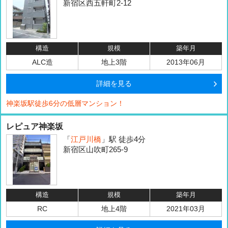
新宿区西五軒町2-12
構造
規模
築年月
ALC造
地上3階
2013年06月
詳細を見る
神楽坂駅徒歩6分の低層マンション！
レピュア神楽坂
「
江戸川橋
」駅 徒歩4分
新宿区山吹町265-9
構造
規模
築年月
RC
地上4階
2021年03月