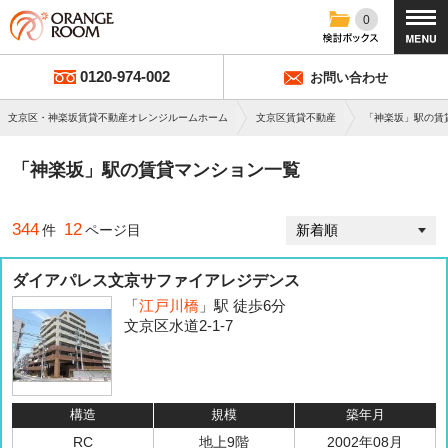
0
0120-974-002
お問い合わせ
文京区・神楽坂賃貸不動産オレンジルームホーム
文京区賃貸不動産
「神楽坂」駅の賃
「神楽坂」駅の賃貸マンション一覧
344
12
件
ページ目
ダイアパレス文京サファイアレジデンス
「
江戸川橋
」駅 徒歩6分
文京区水道2-1-7
構造
規模
築年月
RC
地上9階
2002年08月