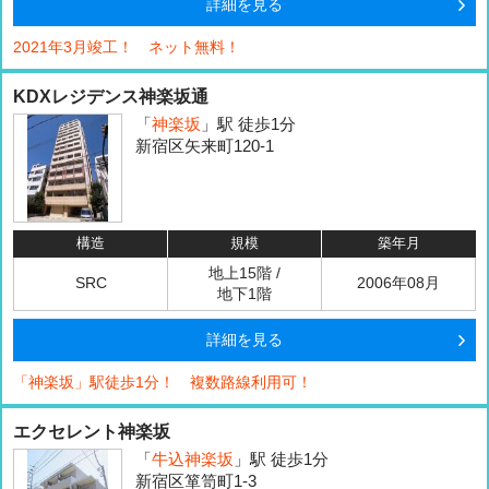
詳細を見る
2021年3月竣工！ ネット無料！
KDXレジデンス神楽坂通
「
神楽坂
」駅 徒歩1分
新宿区矢来町120-1
構造
規模
築年月
地上15階 /
SRC
2006年08月
地下1階
詳細を見る
「神楽坂」駅徒歩1分！ 複数路線利用可！
エクセレント神楽坂
「
牛込神楽坂
」駅 徒歩1分
新宿区箪笥町1-3