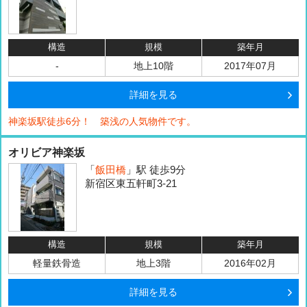
構造
規模
築年月
-
地上10階
2017年07月
詳細を見る
神楽坂駅徒歩6分！ 築浅の人気物件です。
オリビア神楽坂
「
飯田橋
」駅 徒歩9分
新宿区東五軒町3-21
構造
規模
築年月
軽量鉄骨造
地上3階
2016年02月
詳細を見る