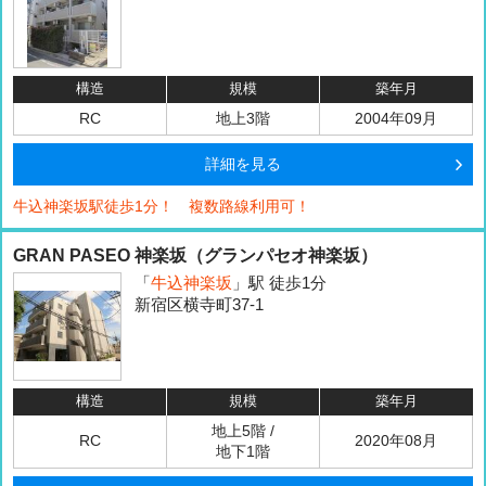
構造
規模
築年月
RC
地上3階
2004年09月
詳細を見る
牛込神楽坂駅徒歩1分！ 複数路線利用可！
GRAN PASEO 神楽坂（グランパセオ神楽坂）
「
牛込神楽坂
」駅 徒歩1分
新宿区横寺町37-1
構造
規模
築年月
地上5階 /
RC
2020年08月
地下1階