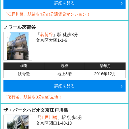
詳細を見る
「江戸川橋」駅徒歩4分の分譲賃貸マンション！
ノワール茗荷谷
「
茗荷谷
」駅 徒歩3分
文京区大塚1-1-6
構造
規模
築年月
鉄骨造
地上3階
2016年12月
詳細を見る
「茗荷谷」駅徒歩3分の好立地！
ザ・パークハビオ文京江戸川橋
「
江戸川橋
」駅 徒歩1分
文京区関口1-48-13