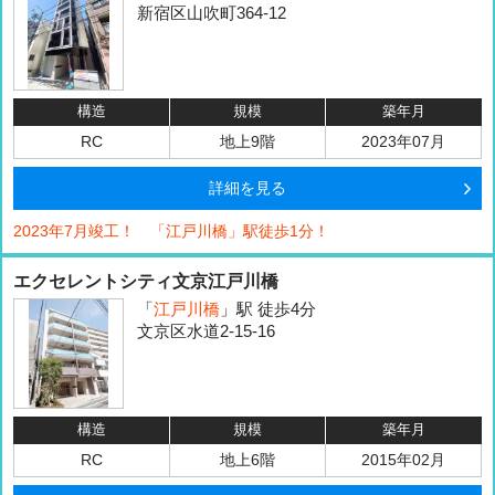
新宿区山吹町364-12
構造
規模
築年月
RC
地上9階
2023年07月
詳細を見る
2023年7月竣工！ 「江戸川橋」駅徒歩1分！
エクセレントシティ文京江戸川橋
「
江戸川橋
」駅 徒歩4分
文京区水道2-15-16
構造
規模
築年月
RC
地上6階
2015年02月