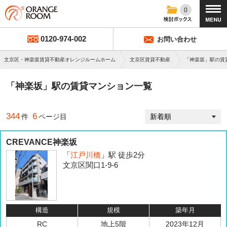
0
0120-974-002
お問い合わせ
文京区・神楽坂賃貸不動産オレンジルームホーム
文京区賃貸不動産
「神楽坂」駅の賃
「神楽坂」駅の賃貸マンション一覧
344
6
件
ページ目
CREVANCE神楽坂
「
江戸川橋
」駅 徒歩2分
文京区関口1-9-6
構造
規模
築年月
RC
地上5階
2023年12月