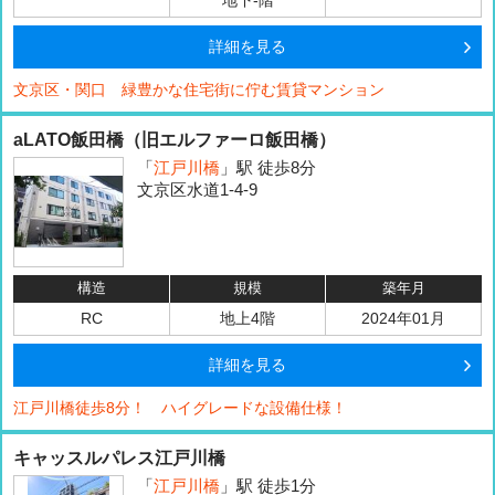
地下-階
詳細を見る
文京区・関口 緑豊かな住宅街に佇む賃貸マンション
aLATO飯田橋（旧エルファーロ飯田橋）
「
江戸川橋
」駅 徒歩8分
文京区水道1-4-9
構造
規模
築年月
RC
地上4階
2024年01月
詳細を見る
江戸川橋徒歩8分！ ハイグレードな設備仕様！
キャッスルパレス江戸川橋
「
江戸川橋
」駅 徒歩1分