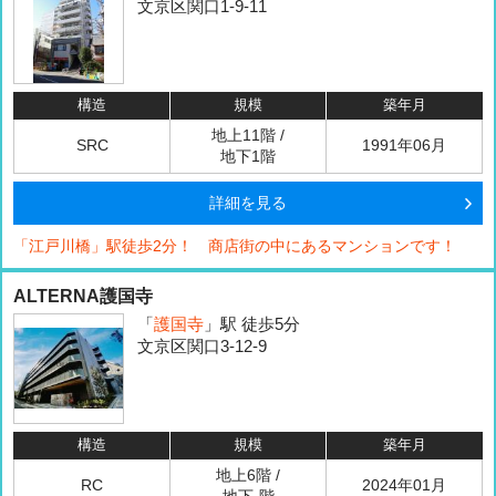
文京区関口1-9-11
構造
規模
築年月
地上11階 /
SRC
1991年06月
地下1階
詳細を見る
「江戸川橋」駅徒歩2分！ 商店街の中にあるマンションです！
ALTERNA護国寺
「
護国寺
」駅 徒歩5分
文京区関口3-12-9
構造
規模
築年月
地上6階 /
RC
2024年01月