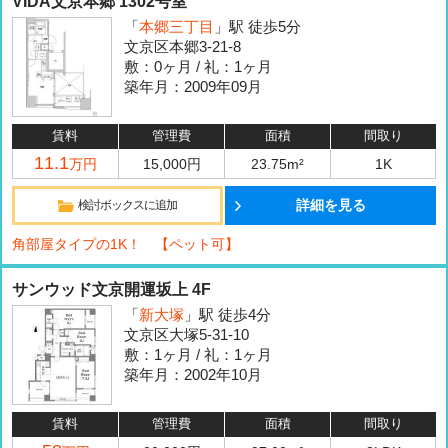
VIDA文京本郷 1302号室
「
本郷三丁目
」駅 徒歩5分
文京区本郷3-21-8
敷：0ヶ月 / 礼：1ヶ月
築年月：2009年09月
賃料
管理費
面積
間取り
11.1
万円
15,000円
23.75m²
1K
詳細を見る
検討ボックスに追加
角部屋タイプの1K！ 【ペット可】
サンウッド文京開運坂上 4F
「
新大塚
」駅 徒歩4分
文京区大塚5-31-10
敷：1ヶ月 / 礼：1ヶ月
築年月：2002年10月
賃料
管理費
面積
間取り