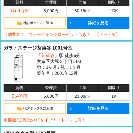
賃料
管理費
面積
間取り
15.4
万円
5,000円
30.19m²
1DK
詳細を見る
検討ボックスに追加
収納豊富！ ウォークインクローゼットつき！ 【ペット可】
ガラ・ステージ茗荷谷 1001号室
「
茗荷谷
」駅 徒歩6分
文京区大塚３丁目14-3
敷：0ヶ月 / 礼：1ヶ月
築年月：2001年12月
賃料
管理費
面積
間取り
9.4
万円
5,000円
23.08m²
1K
詳細を見る
検討ボックスに追加
角部屋2面採光の1Kタイプ！ トイレに窓！