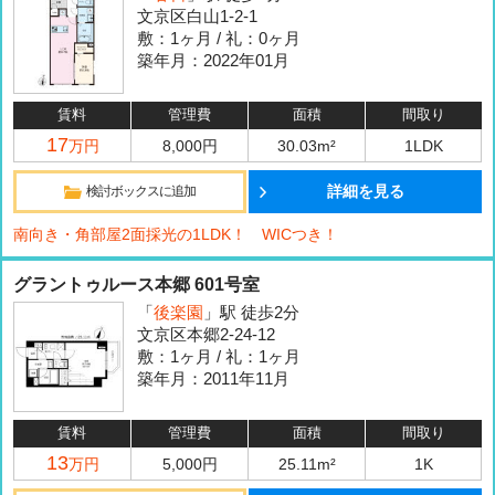
文京区白山1-2-1
敷：1ヶ月 / 礼：0ヶ月
築年月：2022年01月
賃料
管理費
面積
間取り
17
万円
8,000円
30.03m²
1LDK
詳細を見る
検討ボックスに追加
南向き・角部屋2面採光の1LDK！ WICつき！
グラントゥルース本郷 601号室
「
後楽園
」駅 徒歩2分
文京区本郷2-24-12
敷：1ヶ月 / 礼：1ヶ月
築年月：2011年11月
賃料
管理費
面積
間取り
13
万円
5,000円
25.11m²
1K