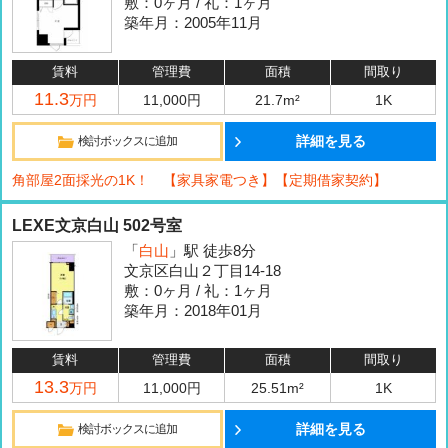
敷：0ヶ月 / 礼：1ヶ月
築年月：2005年11月
賃料
管理費
面積
間取り
11.3
万円
11,000円
21.7m²
1K
詳細を見る
検討ボックスに追加
角部屋2面採光の1K！ 【家具家電つき】【定期借家契約】
LEXE文京白山 502号室
「
白山
」駅 徒歩8分
文京区白山２丁目14-18
敷：0ヶ月 / 礼：1ヶ月
築年月：2018年01月
賃料
管理費
面積
間取り
13.3
万円
11,000円
25.51m²
1K
詳細を見る
検討ボックスに追加