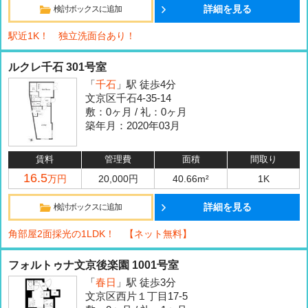
詳細を見る
検討ボックスに追加
駅近1K！ 独立洗面台あり！
ルクレ千石 301号室
「
千石
」駅 徒歩4分
文京区千石4-35-14
敷：0ヶ月 / 礼：0ヶ月
築年月：2020年03月
賃料
管理費
面積
間取り
16.5
万円
20,000円
40.66m²
1K
詳細を見る
検討ボックスに追加
角部屋2面採光の1LDK！ 【ネット無料】
フォルトゥナ文京後楽園 1001号室
「
春日
」駅 徒歩3分
文京区西片１丁目17-5