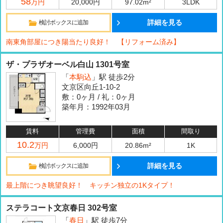
58
万円
20,000円
97.02m²
3LDK
詳細を見る
検討ボックスに追加
南東角部屋につき陽当たり良好！ 【リフォーム済み】
ザ・プラザオーベル白山 1301号室
「
本駒込
」駅 徒歩2分
文京区向丘1-10-2
敷：0ヶ月 / 礼：0ヶ月
築年月：1992年03月
賃料
管理費
面積
間取り
10.2
万円
6,000円
20.86m²
1K
詳細を見る
検討ボックスに追加
最上階につき眺望良好！ キッチン独立の1Kタイプ！
ステラコート文京春日 302号室
「
春日
」駅 徒歩7分