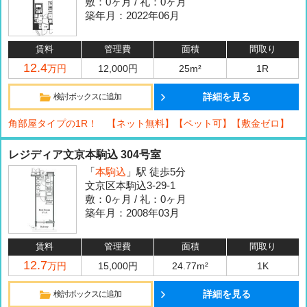
敷：0ヶ月 / 礼：0ヶ月
築年月：2022年06月
賃料
管理費
面積
間取り
12.4
万円
12,000円
25m²
1R
詳細を見る
検討ボックスに追加
角部屋タイプの1R！ 【ネット無料】【ペット可】【敷金ゼロ】
レジディア文京本駒込 304号室
「
本駒込
」駅 徒歩5分
文京区本駒込3-29-1
敷：0ヶ月 / 礼：0ヶ月
築年月：2008年03月
賃料
管理費
面積
間取り
12.7
万円
15,000円
24.77m²
1K
詳細を見る
検討ボックスに追加