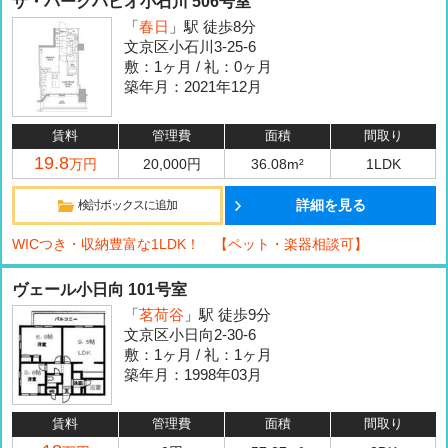
ザ・パークハビオ小石川 506号室
「
春日
」駅 徒歩8分
文京区小石川3-25-6
敷：1ヶ月 / 礼：0ヶ月
築年月：2021年12月
賃料
管理費
面積
間取り
19.8
万円
20,000円
36.08m²
1LDK
詳細を見る
検討ボックスに追加
WICつき・収納豊富な1LDK！ 【ペット・楽器相談可】
ヴェール小日向 101号室
「
茗荷谷
」駅 徒歩9分
文京区小日向2-30-6
敷：1ヶ月 / 礼：1ヶ月
築年月：1998年03月
賃料
管理費
面積
間取り