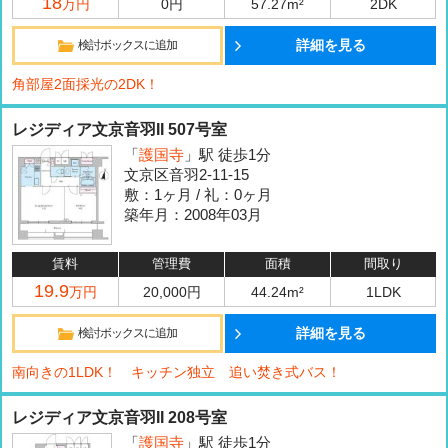
18
万円
0円
57.27m²
2DK
詳細を見る
検討ボックスに追加
角部屋2面採光の2DK！
レジディア文京音羽II 507号室
「
護国寺
」駅 徒歩1分
文京区音羽2-11-15
敷：1ヶ月 / 礼：0ヶ月
築年月：2008年03月
賃料
管理費
面積
間取り
19.9
万円
20,000円
44.24m²
1LDK
詳細を見る
検討ボックスに追加
南向きの1LDK！ キッチン独立 追い焚き式バス！
レジディア文京音羽II 208号室
「
護国寺
」駅 徒歩1分