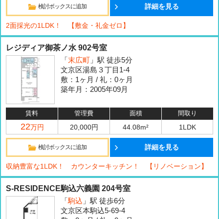
詳細を見る
検討ボックスに追加
2面採光の1LDK！ 【敷金・礼金ゼロ】
レジディア御茶ノ水 902号室
「
末広町
」駅 徒歩5分
文京区湯島３丁目1-4
敷：1ヶ月 / 礼：0ヶ月
築年月：2005年09月
賃料
管理費
面積
間取り
22
万円
20,000円
44.08m²
1LDK
詳細を見る
検討ボックスに追加
収納豊富な1LDK！ カウンターキッチン！ 【リノベーション】
S-RESIDENCE駒込六義園 204号室
「
駒込
」駅 徒歩6分
文京区本駒込5-69-4