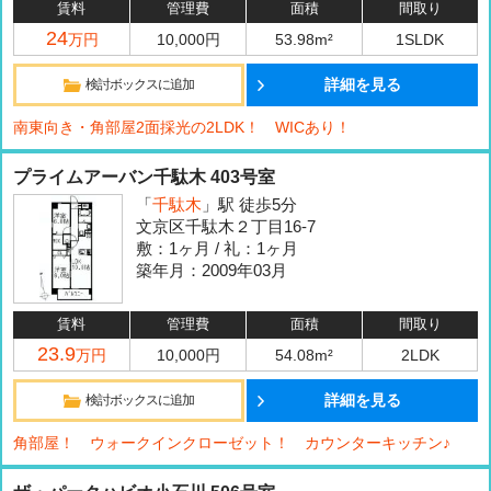
賃料
管理費
面積
間取り
24
万円
10,000円
53.98m²
1SLDK
詳細を見る
検討ボックスに追加
南東向き・角部屋2面採光の2LDK！ WICあり！
プライムアーバン千駄木 403号室
「
千駄木
」駅 徒歩5分
文京区千駄木２丁目16-7
敷：1ヶ月 / 礼：1ヶ月
築年月：2009年03月
賃料
管理費
面積
間取り
23.9
万円
10,000円
54.08m²
2LDK
詳細を見る
検討ボックスに追加
角部屋！ ウォークインクローゼット！ カウンターキッチン♪