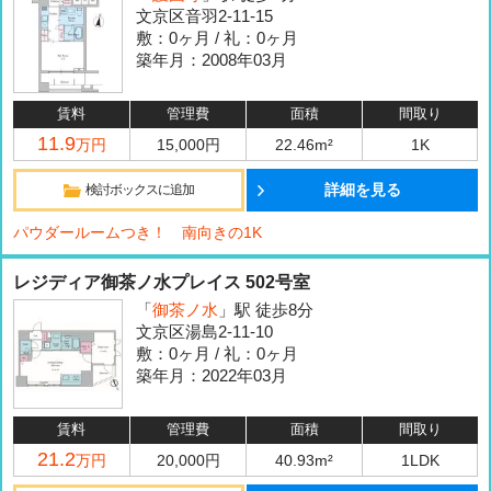
文京区音羽2-11-15
敷：0ヶ月 / 礼：0ヶ月
築年月：2008年03月
賃料
管理費
面積
間取り
11.9
万円
15,000円
22.46m²
1K
詳細を見る
検討ボックスに追加
パウダールームつき！ 南向きの1K
レジディア御茶ノ水プレイス 502号室
「
御茶ノ水
」駅 徒歩8分
文京区湯島2-11-10
敷：0ヶ月 / 礼：0ヶ月
築年月：2022年03月
賃料
管理費
面積
間取り
21.2
万円
20,000円
40.93m²
1LDK