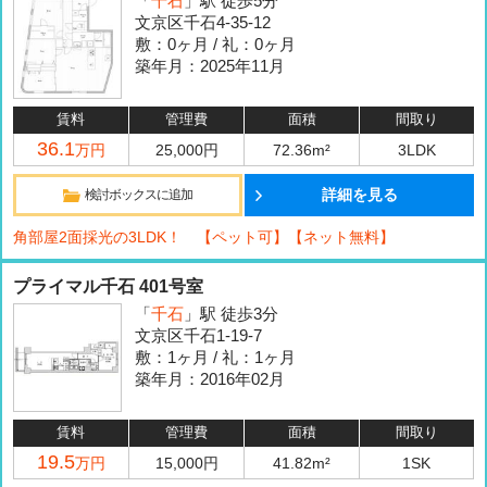
「
千石
」駅 徒歩5分
文京区千石4-35-12
敷：0ヶ月 / 礼：0ヶ月
築年月：2025年11月
賃料
管理費
面積
間取り
36.1
万円
25,000円
72.36m²
3LDK
詳細を見る
検討ボックスに追加
角部屋2面採光の3LDK！ 【ペット可】【ネット無料】
プライマル千石 401号室
「
千石
」駅 徒歩3分
文京区千石1-19-7
敷：1ヶ月 / 礼：1ヶ月
築年月：2016年02月
賃料
管理費
面積
間取り
19.5
万円
15,000円
41.82m²
1SK