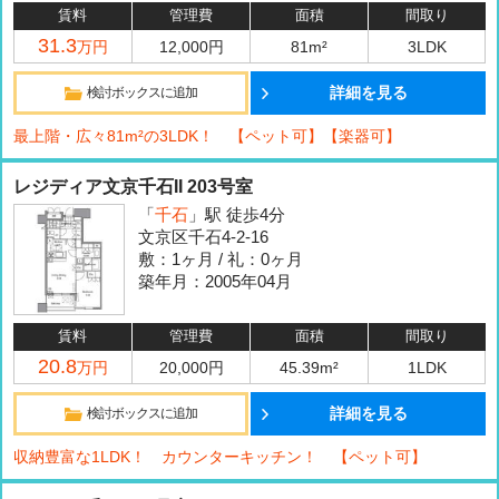
賃料
管理費
面積
間取り
31.3
万円
12,000円
81m²
3LDK
詳細を見る
検討ボックスに追加
最上階・広々81m²の3LDK！ 【ペット可】【楽器可】
レジディア文京千石II 203号室
「
千石
」駅 徒歩4分
文京区千石4-2-16
敷：1ヶ月 / 礼：0ヶ月
築年月：2005年04月
賃料
管理費
面積
間取り
20.8
万円
20,000円
45.39m²
1LDK
詳細を見る
検討ボックスに追加
収納豊富な1LDK！ カウンターキッチン！ 【ペット可】