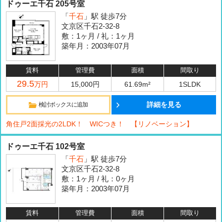
ドゥーエ千石 205号室
「
千石
」駅 徒歩7分
文京区千石2-32-8
敷：1ヶ月 / 礼：1ヶ月
築年月：2003年07月
賃料
管理費
面積
間取り
29.5
万円
15,000円
61.69m²
1SLDK
詳細を見る
検討ボックスに追加
角住戸2面採光の2LDK！ WICつき！ 【リノベーション】
ドゥーエ千石 102号室
「
千石
」駅 徒歩7分
文京区千石2-32-8
敷：1ヶ月 / 礼：0ヶ月
築年月：2003年07月
賃料
管理費
面積
間取り