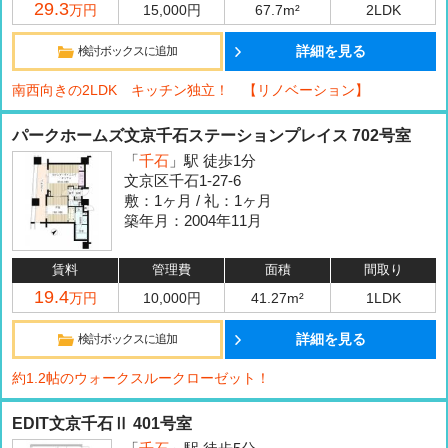
29.3
万円
15,000円
67.7m²
2LDK
詳細を見る
検討ボックスに追加
南西向きの2LDK キッチン独立！ 【リノベーション】
パークホームズ文京千石ステーションプレイス 702号室
「
千石
」駅 徒歩1分
文京区千石1-27-6
敷：1ヶ月 / 礼：1ヶ月
築年月：2004年11月
賃料
管理費
面積
間取り
19.4
万円
10,000円
41.27m²
1LDK
詳細を見る
検討ボックスに追加
約1.2帖のウォークスルークローゼット！
EDIT文京千石Ⅱ 401号室