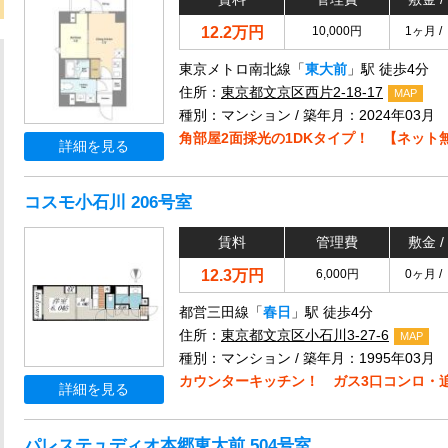
12.2万円
10,000円
1ヶ月 /
東京メトロ南北線「
東大前
」駅 徒歩4分
住所：
東京都文京区西片2-18-17
MAP
種別：マンション / 築年月：2024年03月
角部屋2面採光の1DKタイプ！ 【ネット
詳細を見る
コスモ小石川 206号室
賃料
管理費
敷金 /
12.3万円
6,000円
0ヶ月 /
都営三田線「
春日
」駅 徒歩4分
住所：
東京都文京区小石川3-27-6
MAP
種別：マンション / 築年月：1995年03月
カウンターキッチン！ ガス3口コンロ・
詳細を見る
パレステュディオ本郷東大前 504号室