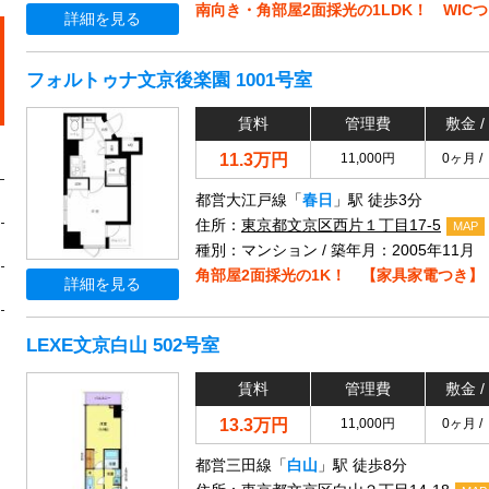
南向き・角部屋2面採光の1LDK！ WIC
詳細を見る
フォルトゥナ文京後楽園 1001号室
賃料
管理費
敷金 /
11.3万円
11,000円
0ヶ月 /
都営大江戸線「
春日
」駅 徒歩3分
住所：
東京都文京区西片１丁目17-5
MAP
種別：マンション / 築年月：2005年11月
角部屋2面採光の1K！ 【家具家電つき】
詳細を見る
LEXE文京白山 502号室
賃料
管理費
敷金 /
13.3万円
11,000円
0ヶ月 /
都営三田線「
白山
」駅 徒歩8分