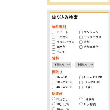
物件種別
アパート
マンション
一戸建て
テラスハウス
タウンハウス
店舗
事務所
店舗事務所
その他
賃料
～
間取り
1R～1K
1DK～1SLDK
2K～2SLDK
3K～3SLDK
4K～4SLDK
5K以上
駅徒歩
指定なし
5分以内
10分以内
15分以内
20分以内