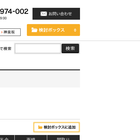
:00
0
 礼金
面積
間取り