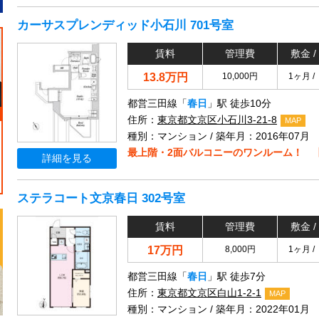
カーサスプレンディッド小石川 701号室
賃料
管理費
敷金 /
13.8万円
10,000円
1ヶ月 /
都営三田線「
春日
」駅 徒歩10分
住所：
東京都文京区小石川3-21-8
MAP
種別：マンション / 築年月：2016年07月
最上階・2面バルコニーのワンルーム！ 
詳細を見る
ステラコート文京春日 302号室
賃料
管理費
敷金 /
17万円
8,000円
1ヶ月 /
都営三田線「
春日
」駅 徒歩7分
住所：
東京都文京区白山1-2-1
MAP
種別：マンション / 築年月：2022年01月