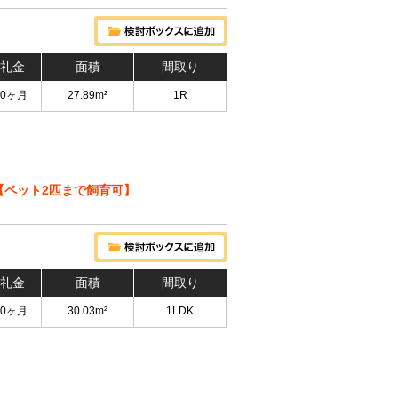
 礼金
面積
間取り
 0ヶ月
27.89m²
1R
【ペット2匹まで飼育可】
 礼金
面積
間取り
 0ヶ月
30.03m²
1LDK