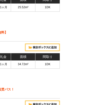
 1ヶ月
25.52m²
1DK
無料】
 礼金
面積
間取り
 1ヶ月
34.72m²
1DK
追焚バス！