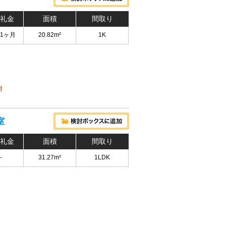
 礼金
面積
間取り
 1ヶ月
20.82m²
1K
！
室
 礼金
面積
間取り
-
31.27m²
1LDK