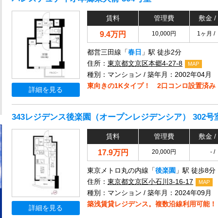
賃料
管理費
敷金 /
9.4万円
10,000円
1ヶ月 /
都営三田線「
春日
」駅 徒歩2分
住所：
東京都文京区本郷4-27-8
MAP
種別：マンション / 築年月：2002年04月
東向きの1Kタイプ！ 2口コンロ設置済み
詳細を見る
343レジデンス後楽園（オープンレジデンシア） 302号
賃料
管理費
敷金 /
17.9万円
20,000円
- / 
東京メトロ丸の内線「
後楽園
」駅 徒歩8分
住所：
東京都文京区小石川3-16-17
MAP
種別：マンション / 築年月：2024年09月
築浅賃貸レジデンス。複数沿線利用可能！
詳細を見る