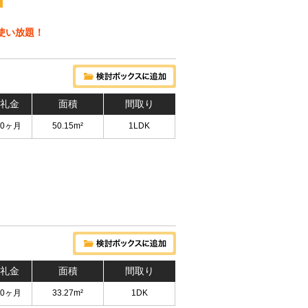
）使い放題！
 礼金
面積
間取り
 0ヶ月
50.15m²
1LDK
 礼金
面積
間取り
 0ヶ月
33.27m²
1DK