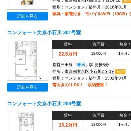
住所：
東京都文京区白山２丁目14-18
MAP
種別：マンション / 築年月：2018年01月
家具・家電付き モバイルWiFi（10GB
詳細を見る
コンフォート文京小石川 301号室
賃料
管理費
敷金 /
22.8万円
18,000円
1ヶ月 /
都営三田線「
春日
」駅 徒歩5分
住所：
東京都文京区小石川2-9-19
MAP
種別：マンション / 築年月：1992年04月
南向きの1LDK！ 収納豊富！
詳細を見る
コンフォート文京小石川 208号室
賃料
管理費
敷金 /
15.2万円
18,000円
1ヶ月 /