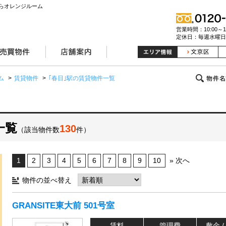
らオレンジルーム
営業時間：10:00～19
定休日：毎週水曜日
ム
>
賃貸物件
>
｢春日｣駅の賃貸物件一覧
一覧
130
（該当物件数
件）
1
2
3
4
5
6
7
8
9
10
» 次へ
物件の並べ替え
GRANSITE東大前 501号室
賃料
管理費
敷金 /