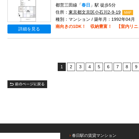
都営三田線「
春日
」駅 徒歩5分
住所：
東京都文京区小石川2-9-19
MAP
種別：マンション / 築年月：1992年04月
南向きの1DK！ 収納豊富！ 【室内リニ
詳細を見る
1
2
3
4
5
6
7
8
9
春日駅の賃貸マンション