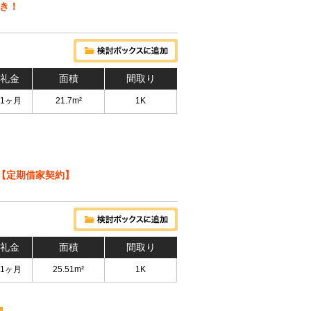
つき！
 礼金
面積
間取り
 1ヶ月
21.7m²
1K
【定期借家契約】
 礼金
面積
間取り
 1ヶ月
25.51m²
1K