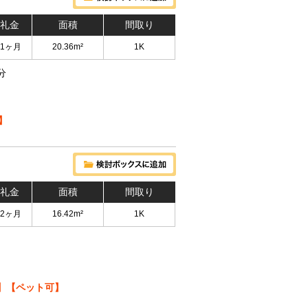
 礼金
面積
間取り
 1ヶ月
20.36m²
1K
分
】
 礼金
面積
間取り
 2ヶ月
16.42m²
1K
】【ペット可】