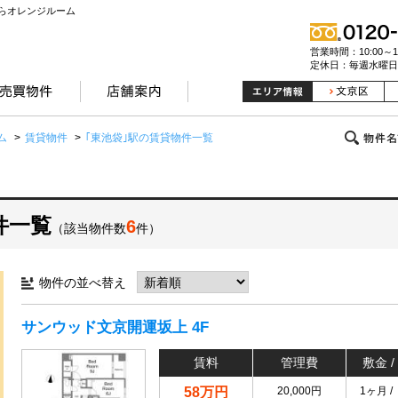
らオレンジルーム
営業時間：10:00～19
定休日：毎週水曜日
ム
>
賃貸物件
>
｢東池袋｣駅の賃貸物件一覧
件一覧
6
（該当物件数
件）
物件の並べ替え
サンウッド文京開運坂上 4F
賃料
管理費
敷金 /
58万円
20,000円
1ヶ月 /