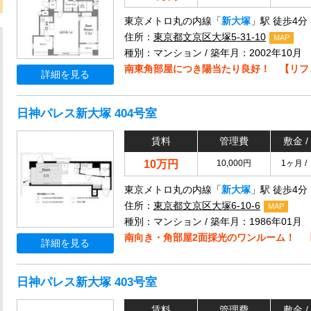
東京メトロ丸の内線「
新大塚
」駅 徒歩4分
住所：
東京都文京区大塚5-31-10
MAP
種別：マンション / 築年月：2002年10月
南東角部屋につき陽当たり良好！ 【リフ
詳細を見る
日神パレス新大塚 404号室
賃料
管理費
敷金 /
10万円
10,000円
1ヶ月 /
東京メトロ丸の内線「
新大塚
」駅 徒歩4分
住所：
東京都文京区大塚6-10-6
MAP
種別：マンション / 築年月：1986年01月
南向き・角部屋2面採光のワンルーム！ 
詳細を見る
日神パレス新大塚 403号室
賃料
管理費
敷金 /