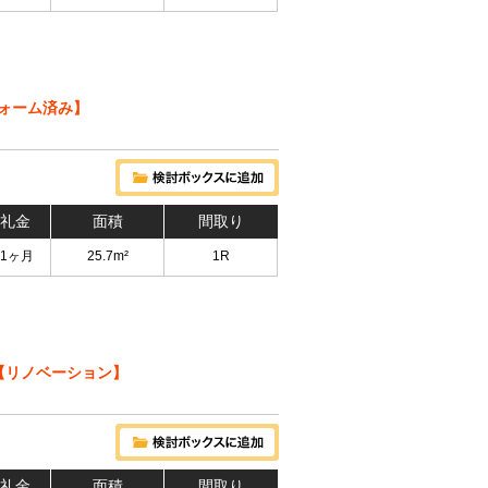
ォーム済み】
 礼金
面積
間取り
 1ヶ月
25.7m²
1R
【リノベーション】
 礼金
面積
間取り