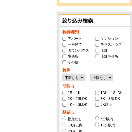
物件種別
アパート
マンション
一戸建て
テラスハウス
タウンハウス
店舗
事務所
店舗事務所
その他
賃料
～
間取り
1R～1K
1DK～1SLDK
2K～2SLDK
3K～3SLDK
4K～4SLDK
5K以上
駅徒歩
指定なし
5分以内
10分以内
15分以内
20分以内