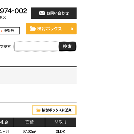
:00
0
 礼金
面積
間取り
 1ヶ月
97.02m²
3LDK