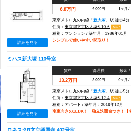
6.8万円
6,000円
1ヶ月 /
東京メトロ丸の内線「
新大塚
」駅 徒歩4分
住所：
東京都文京区大塚6-10-6
MAP
種別：マンション / 築年月：1986年01月
シンプルで使いやすい間取り！
詳細を見る
ミハス新大塚 110号室
賃料
管理費
敷金 /
13.2万円
8,000円
0ヶ月 /
東京メトロ丸の内線「
新大塚
」駅 徒歩5分
住所：
東京都文京区大塚6-12-4
MAP
種別：アパート / 築年月：2019年12月
南東向きの1LDK！ 独立洗面台つき！【
詳細を見る
ロネスタR文京護国寺 402号室