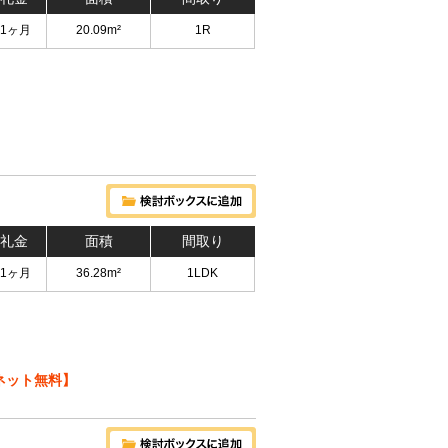
 1ヶ月
20.09m²
1R
 礼金
面積
間取り
 1ヶ月
36.28m²
1LDK
ネット無料】