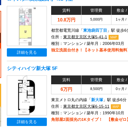
賃料
管理費
敷金 /
10.8万円
5,000円
1ヶ月 /
都営都電荒川線「
東池袋四丁目
」駅 徒歩6
住所：
東京都文京区大塚5-41-1
MAP
種別：マンション / 築年月：2006年03月
独立洗面台付き！【ネット基本使用料無料
詳細を見る
シティハイツ新大塚 5F
賃料
管理費
敷金 /
6万円
8,500円
0ヶ月 /
東京メトロ丸の内線「
新大塚
」駅 徒歩6分
住所：
東京都文京区大塚6-15-11
MAP
種別：マンション / 築年月：1990年10月
角部屋2面採光の1Kタイプ！ 【敷金ゼロ
詳細を見る