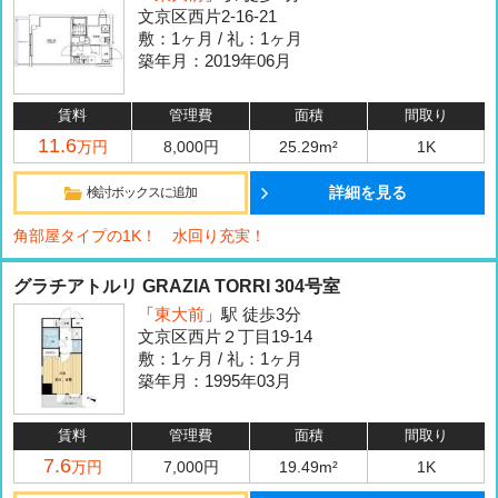
文京区西片2-16-21
敷：1ヶ月 / 礼：1ヶ月
築年月：2019年06月
賃料
管理費
面積
間取り
11.6
万円
8,000円
25.29m²
1K
詳細を見る
検討ボックスに追加
角部屋タイプの1K！ 水回り充実！
グラチアトルリ GRAZIA TORRI 304号室
「
東大前
」駅 徒歩3分
文京区西片２丁目19-14
敷：1ヶ月 / 礼：1ヶ月
築年月：1995年03月
賃料
管理費
面積
間取り
7.6
万円
7,000円
19.49m²
1K