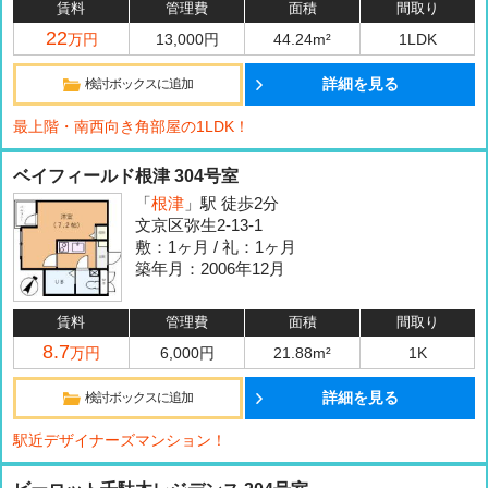
賃料
管理費
面積
間取り
22
万円
13,000円
44.24m²
1LDK
詳細を見る
検討ボックスに追加
最上階・南西向き角部屋の1LDK！
ベイフィールド根津 304号室
「
根津
」駅 徒歩2分
文京区弥生2-13-1
敷：1ヶ月 / 礼：1ヶ月
築年月：2006年12月
賃料
管理費
面積
間取り
8.7
万円
6,000円
21.88m²
1K
詳細を見る
検討ボックスに追加
駅近デザイナーズマンション！