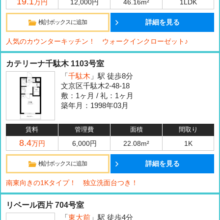
19.1
万円
12,000円
46.16m²
1LDK
詳細を見る
検討ボックスに追加
人気のカウンターキッチン！ ウォークインクローゼット♪
カテリーナ千駄木 1103号室
「
千駄木
」駅 徒歩8分
文京区千駄木2-48-18
敷：1ヶ月 / 礼：1ヶ月
築年月：1998年03月
賃料
管理費
面積
間取り
8.4
万円
6,000円
22.08m²
1K
詳細を見る
検討ボックスに追加
南東向きの1Kタイプ！ 独立洗面台つき！
リベール西片 704号室
「
東大前
」駅 徒歩4分