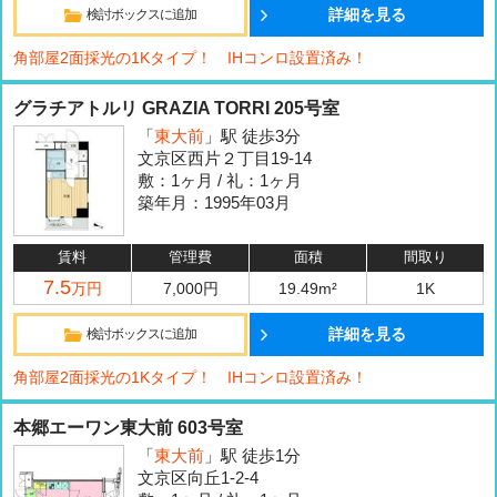
詳細を見る
検討ボックスに追加
角部屋2面採光の1Kタイプ！ IHコンロ設置済み！
グラチアトルリ GRAZIA TORRI 205号室
「
東大前
」駅 徒歩3分
文京区西片２丁目19-14
敷：1ヶ月 / 礼：1ヶ月
築年月：1995年03月
賃料
管理費
面積
間取り
7.5
万円
7,000円
19.49m²
1K
詳細を見る
検討ボックスに追加
角部屋2面採光の1Kタイプ！ IHコンロ設置済み！
本郷エーワン東大前 603号室
「
東大前
」駅 徒歩1分
文京区向丘1-2-4