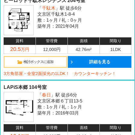
ビーロット千駄木レジデンス 204号室
「
千駄木
」駅 徒歩6分
文京区千駄木1-8-4
敷：1ヶ月 / 礼：0ヶ月
築年月：2021年04月
賃料
管理費
面積
間取り
20.5
万円
12,000円
42.76m²
1LDK
詳細を見る
検討ボックスに追加
3方角部屋・全室2面採光の1LDK！ カウンターキッチン！
LAPiS本郷 104号室
「
春日
」駅 徒歩6分
文京区本郷６丁目13-5
敷：1ヶ月 / 礼：1ヶ月
築年月：2016年03月
賃料
管理費
面積
間取り