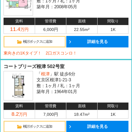
敷：1ヶ月 / 礼：1ヶ月
築年月：2008年05月
賃料
管理費
面積
間取り
11.4
万円
6,000円
22.55m²
1K
詳細を見る
検討ボックスに追加
東向きの1Kタイプ！ 2口ガスコンロ！
コートブリーズ根津 502号室
「
根津
」駅 徒歩6分
文京区根津1-21-3
敷：1ヶ月 / 礼：1ヶ月
築年月：1964年01月
賃料
管理費
面積
間取り
8.2
万円
7,000円
18.47m²
1K
詳細を見る
検討ボックスに追加