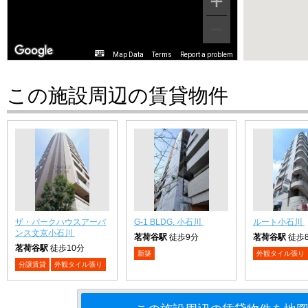
Map Data
Terms
Report a problem
この施設周辺の賃貸物件
ザ・パークハウスアーバ
G-1 BLDG. 小石川
ルート小石川
ンス文京小石川
茗荷谷駅
徒歩9分
茗荷谷駅
徒歩
茗荷谷駅
徒歩10分
新築
外観タイル張り
分譲賃貸
外観タイル張り