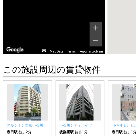
Map Data
Terms
Report a problem
この施設周辺の賃貸物件
アルシオン文京小石川
小石川シティハイツ
TRM小石川ビ
春日駅
徒歩2分
後楽園駅
徒歩1分
春日駅
徒歩1