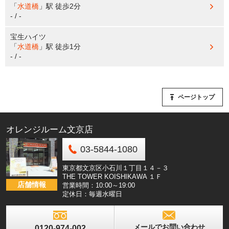
「
水道橋
」駅
徒歩2分
- / -
宝生ハイツ
「
水道橋
」駅
徒歩1分
- / -
ページトップ
オレンジルーム文京店
03-5844-1080
東京都文京区小石川１丁目１４－３
THE TOWER KOISHIKAWA １Ｆ
店舗情報
営業時間：10:00～19:00
定休日：毎週水曜日
メールでお問い合わせ
0120-974-002