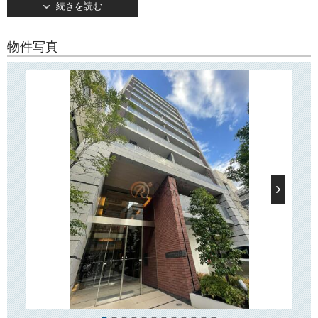
続きを読む
あり、住環境も良好です。
トリプルセキュリティを採用しておりますので、安心してお住まいいた
物件写真
だけます！
また宅配ボックスが設置されておりますので、とても便利です。
敷地内駐車場・ミニバイク置き場・駐輪場を完備。
敷地内ゴミ置き場もございます。
○周辺環境○
「レーヴマニフィック本郷」そばには複合アミューズメント施設「東京
ドームシティ」がございますので、ショッピング・グルメ・スパなどが
日常的に楽しめます♪