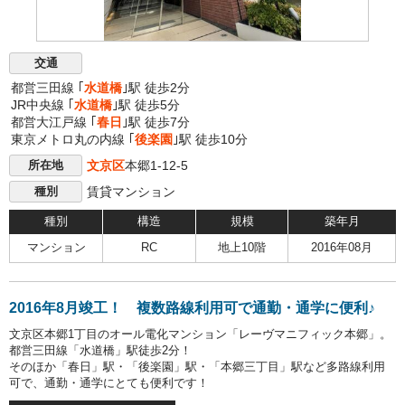
交通
都営三田線 ｢
水道橋
｣駅 徒歩2分
JR中央線 ｢
水道橋
｣駅 徒歩5分
都営大江戸線 ｢
春日
｣駅 徒歩7分
東京メトロ丸の内線 ｢
後楽園
｣駅 徒歩10分
文京区
本郷1-12-5
所在地
賃貸マンション
種別
種別
構造
規模
築年月
マンション
RC
地上10階
2016年08月
2016年8月竣工！ 複数路線利用可で通勤・通学に便利♪
文京区本郷1丁目のオール電化マンション「レーヴマニフィック本郷」。
都営三田線「水道橋」駅徒歩2分！
そのほか「春日」駅・「後楽園」駅・「本郷三丁目」駅など多路線利用
可で、通勤・通学にとても便利です！
高い交通利便性を誇りながらも大通りから一本中に入った閑静な立地に