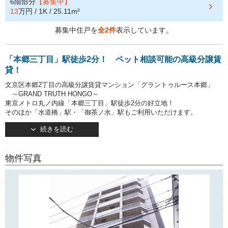
6階部分
【募集中】
13
万円 / 1K / 25.11m²
募集中住戸を
全2件
表示しています。
「本郷三丁目」駅徒歩2分！ ペット相談可能の高級分譲賃
貸！
文京区本郷2丁目の高級分譲賃貸マンション「グラントゥルース本郷」
～GRAND TRUTH HONGO～
東京メトロ丸ノ内線「本郷三丁目」駅徒歩2分の好立地！
そのほか「水道橋」駅・「御茶ノ水」駅もご利用いただけます。
続きを読む
2011年11月竣工・地上10階建て。
TVモニターつきオートロック・宅配ボックス完備で安心してお住まいい
ただけます！
物件写真
敷地内駐輪場・バイク置き場あり！
○周辺環境○
近隣にはスーパー「まいばすけっと」「マルエツプチ」やコンビニ・ド
ラッグストア、
飲食店などが揃っており、日々のお買い物にとても便利です！
「本郷」「水道橋」「お茶の水」など複数エリアが生活圏内！