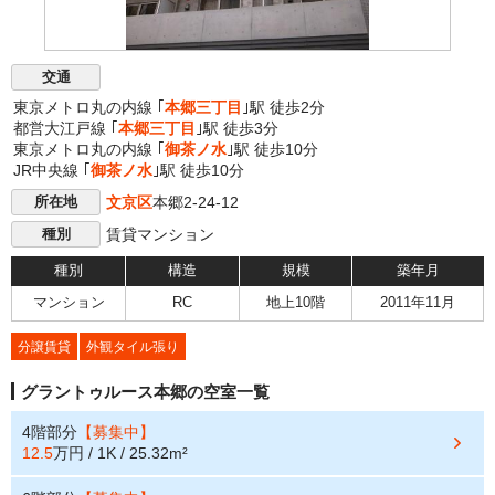
交通
東京メトロ丸の内線 ｢
本郷三丁目
｣駅 徒歩2分
都営大江戸線 ｢
本郷三丁目
｣駅 徒歩3分
東京メトロ丸の内線 ｢
御茶ノ水
｣駅 徒歩10分
JR中央線 ｢
御茶ノ水
｣駅 徒歩10分
文京区
本郷2-24-12
所在地
賃貸マンション
種別
種別
構造
規模
築年月
マンション
RC
地上10階
2011年11月
分譲賃貸
外観タイル張り
グラントゥルース本郷の空室一覧
4階部分
【募集中】
12.5
万円 / 1K / 25.32m²