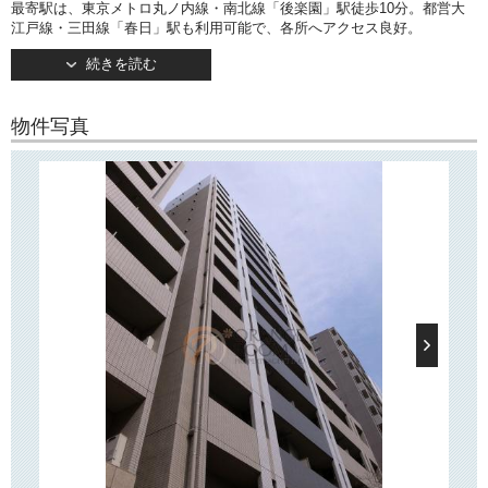
最寄駅は、東京メトロ丸ノ内線・南北線「後楽園」駅徒歩10分。都営大
江戸線・三田線「春日」駅も利用可能で、各所へアクセス良好。
春日通り沿いに佇む地上14階建てのマンションです。
続きを読む
お隣には「スカイコート後楽園WEST」がございます♪
TVモニターつきオートロックや宅配ボックス、24時間ゴミ出し可能なゴ
ミ置き場など、忙しい社会人の方や学生さんの一人暮らしにオススメの
物件写真
マンションです。
通りを挟んで向かい側にはスーパー「まいばすけっと」がございますほ
か、周辺にはコンビニや郵便局などがございますので、日々のお買い物
に便利です！
中央大学理工学部徒歩圏！