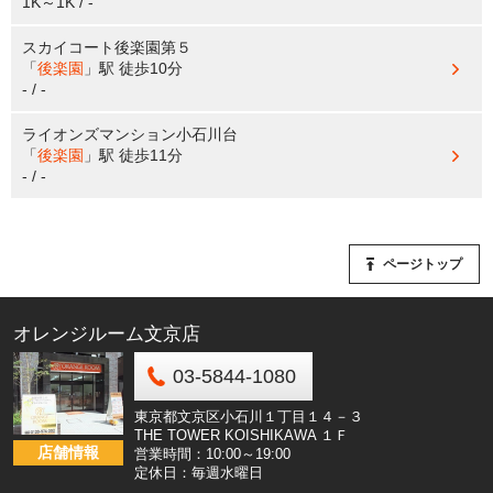
1K～1K / -
スカイコート後楽園第５
「
後楽園
」駅
徒歩10分
- / -
ライオンズマンション小石川台
「
後楽園
」駅
徒歩11分
- / -
ページトップ
オレンジルーム文京店
03-5844-1080
東京都文京区小石川１丁目１４－３
THE TOWER KOISHIKAWA １Ｆ
店舗情報
営業時間：10:00～19:00
定休日：毎週水曜日