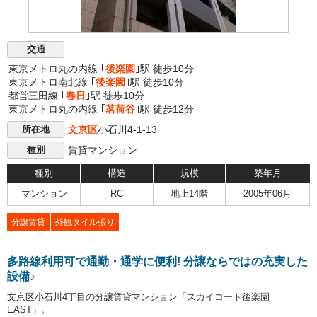
交通
東京メトロ丸の内線 ｢
後楽園
｣駅 徒歩10分
東京メトロ南北線 ｢
後楽園
｣駅 徒歩10分
都営三田線 ｢
春日
｣駅 徒歩10分
東京メトロ丸の内線 ｢
茗荷谷
｣駅 徒歩12分
文京区
小石川4-1-13
所在地
賃貸マンション
種別
種別
構造
規模
築年月
マンション
RC
地上14階
2005年06月
分譲賃貸
外観タイル張り
多路線利用可で通勤・通学に便利! 分譲ならではの充実した
設備♪
文京区小石川4丁目の分譲賃貸マンション「スカイコート後楽園
EAST」。