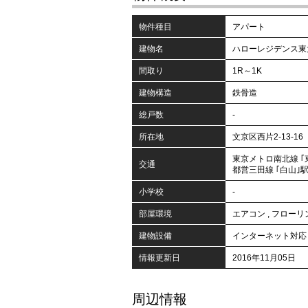
物件種目
アパート
建物名
ハローレジデンス東
間取り
1R～1K
建物構造
鉄骨造
総戸数
-
所在地
文京区西片2-13-16
東京メトロ南北線 ｢
交通
都営三田線 ｢白山｣駅
小学校
-
部屋環境
エアコン
,
フローリ
建物設備
インターネット対応
情報更新日
2016年11月05日
周辺情報