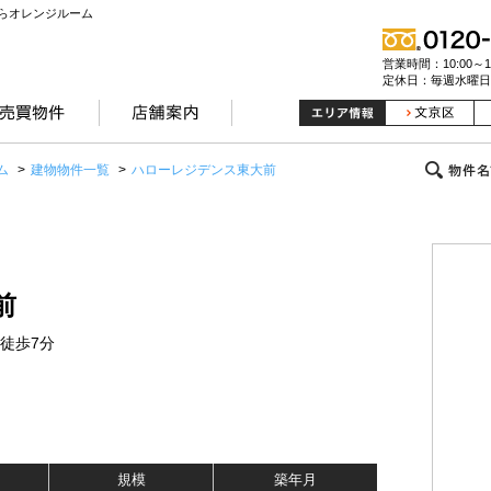
らオレンジルーム
営業時間：10:00～19
定休日：毎週水曜日
ム
>
建物物件一覧
>
ハローレジデンス東大前
前
 徒歩7分
規模
築年月