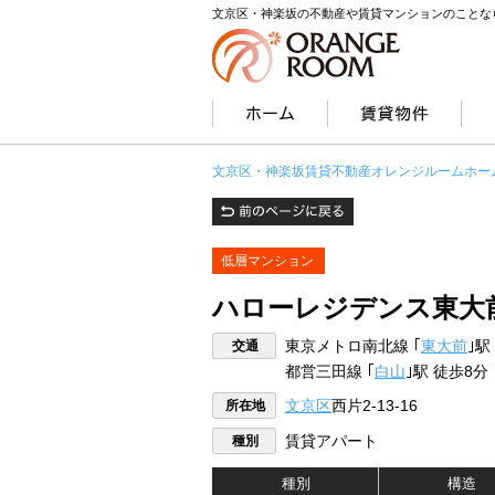
文京区・神楽坂の不動産や賃貸マンションのことな
文京区・神楽坂賃貸不動産オレンジルームホー
低層マンション
ハローレジデンス東大
交通
東京メトロ南北線 ｢
東大前
｣駅
都営三田線 ｢
白山
｣駅 徒歩8分
所在地
文京区
西片2-13-16
種別
賃貸アパート
種別
構造