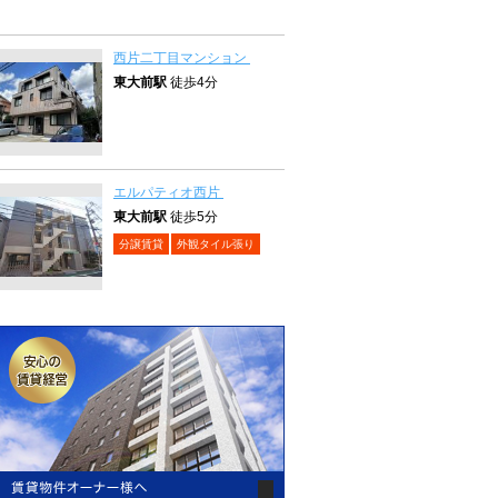
西片二丁目マンション
東大前駅
徒歩4分
エルパティオ西片
東大前駅
徒歩5分
分譲賃貸
外観タイル張り