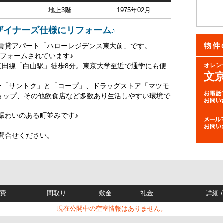
地上3階
1975年02月
ザイナーズ仕様にリフォーム♪
賃貸アパート「ハローレジデンス東大前」です。
リフォームされています♪
三田線「白山駅」徒歩8分。東京大学至近で通学にも便
オレン
文
ー「サントク」と「コープ」、ドラッグストア「マツモ
ショップ、その他飲食店など多数あり生活しやすい環境で
賑わいのある町並みです♪
問合せください。
理費
間取り
敷金
礼金
詳細 
現在公開中の空室情報はありません。