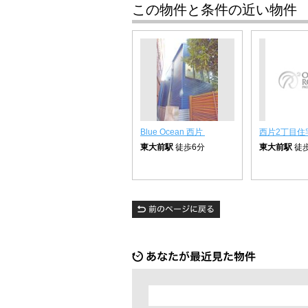
この物件と条件の近い物件
Blue Ocean 西片
西片2丁目住
東大前駅
徒歩6分
東大前駅
徒歩