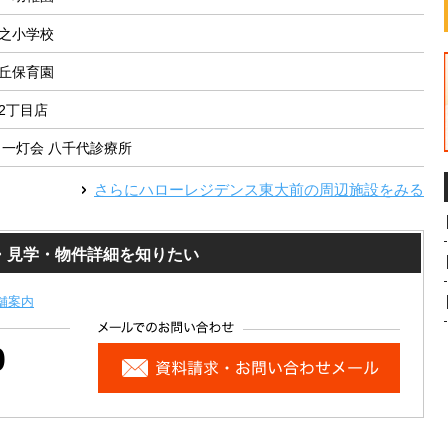
之小学校
丘保育園
2丁目店
 一灯会 八千代診療所
さらに
ハローレジデンス東大前
の周辺施設をみる
・見学・物件詳細を知りたい
舗案内
0