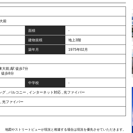
大前
面積
-
建物規模
地上3階
築年月
1975年02月
東大前｣駅 徒歩7分
 徒歩8分
中学校
-
ング
,
バルコニー
,
インターネット対応
,
光ファイバー
,
光ファイバー
地図やストリートビューが現況と相違する場合は現況を優先させていただきます。