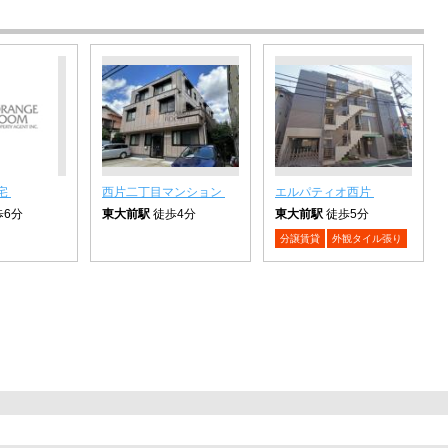
宅
西片二丁目マンション
エルパティオ西片
6分
東大前駅
徒歩4分
東大前駅
徒歩5分
分譲賃貸
外観タイル張り