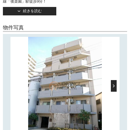
線「後楽園」駅徒歩9分！
２駅４路線利用可で通勤・通学に便利です。
続きを読む
カラーモニターつきオートロックや宅配ボックスなど、嬉しい設備が揃
っています。
物件写真
○周辺環境○
近隣には24時間営業のスーパー「ダイエー」がございますほか、ドラッ
グストアやホームセンター、コンビニや商店街などが揃っており、買い
物に便利です！
また、近くにはオシャレなカジュアルイタリアンレストランもございま
す。