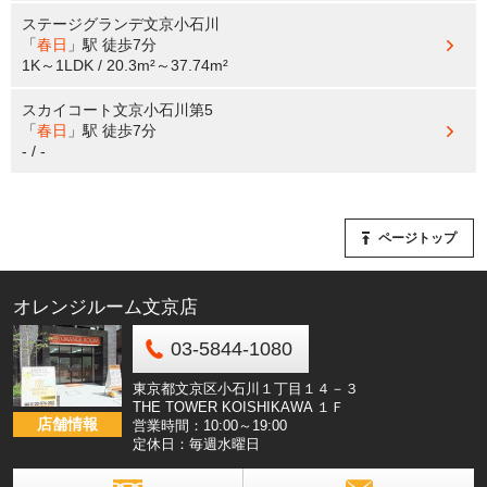
ステージグランデ文京小石川
「
春日
」駅
徒歩7分
1K～1LDK / 20.3m²～37.74m²
スカイコート文京小石川第5
「
春日
」駅
徒歩7分
- / -
ページトップ
オレンジルーム文京店
03-5844-1080
東京都文京区小石川１丁目１４－３
THE TOWER KOISHIKAWA １Ｆ
店舗情報
営業時間：10:00～19:00
定休日：毎週水曜日