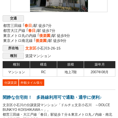
交通
都営三田線 ｢
春日
｣駅 徒歩7分
都営大江戸線 ｢
春日
｣駅 徒歩7分
東京メトロ丸の内線 ｢
後楽園
｣駅 徒歩9分
東京メトロ南北線 ｢
後楽園
｣駅 徒歩9分
文京区
小石川3-26-15
所在地
賃貸マンション
種別
種別
構造
規模
築年月
マンション
RC
地上7階
2007年08月
分譲賃貸
外観タイル張り
閑静な住宅街！ 多路線利用可で通勤・通学に便利♪
文京区小石川の分譲賃貸マンション「ドルチェ文京小石川 ～DOLCE
BUNKYO KOISHIKAWA～」。
都営三田線・大江戸線「春日」駅徒歩７分＆東京メトロ丸ノ内線・南北