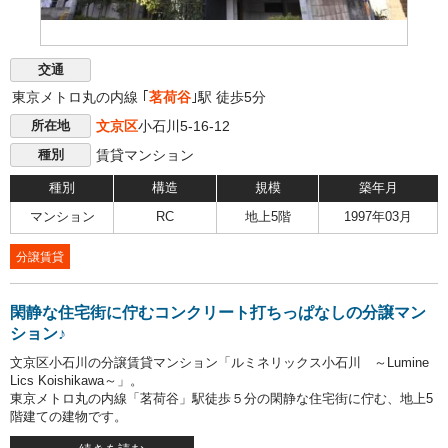
交通
東京メトロ丸の内線 ｢
茗荷谷
｣駅 徒歩5分
文京区
小石川5-16-12
所在地
賃貸マンション
種別
種別
構造
規模
築年月
マンション
RC
地上5階
1997年03月
分譲賃貸
閑静な住宅街に佇むコンクリート打ちっぱなしの分譲マン
ション♪
文京区小石川の分譲賃貸マンション「ルミネリックス小石川 ～Lumine
Lics Koishikawa～」。
東京メトロ丸の内線「茗荷谷」駅徒歩５分の閑静な住宅街に佇む、地上5
階建ての建物です。
コンクリート打ちっぱなし＆箱型フォルムが特徴的な外観。