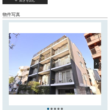
続きを読む
TVモニターつきオートロックや宅配ボックス、ロッカールームなど設備
も充実しています。
また24時間セキュリティ導入済みで安心してお住まいいただけます！
物件写真
○周辺環境○
近隣にはテニスコートを有する「竹早公園」や「小石川図書館」、「文
京第一中学校」などがございます。
また徒歩5分のところには緑豊かな「教育の森公園」がございます！
最寄駅である「茗荷谷」駅周辺にはスーパーやドラッグストア、飲食
店、本屋、衣料品店などが揃っており、日々のお買い物に便利です！