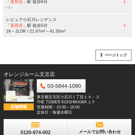
「
茗荷谷
」駅
徒歩6分
- / -
レピュア小石川レジデンス
「
茗荷谷
」駅
徒歩5分
1K～2LDK / 21.67m²～41.55m²
ページトップ
オレンジルーム文京店
03-5844-1080
東京都文京区小石川１丁目１４－３
THE TOWER KOISHIKAWA １Ｆ
店舗情報
営業時間：10:00～19:00
定休日：毎週水曜日
メールでお問い合わせ
0120-974-002