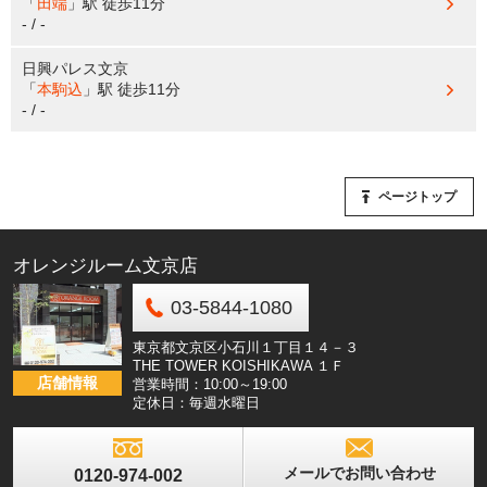
「
田端
」駅
徒歩11分
- / -
日興パレス文京
「
本駒込
」駅
徒歩11分
- / -
ページトップ
オレンジルーム文京店
03-5844-1080
東京都文京区小石川１丁目１４－３
THE TOWER KOISHIKAWA １Ｆ
店舗情報
営業時間：10:00～19:00
定休日：毎週水曜日
メールでお問い合わせ
0120-974-002