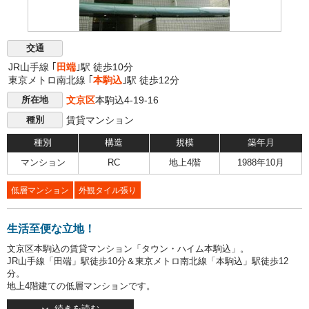
交通
JR山手線 ｢
田端
｣駅 徒歩10分
東京メトロ南北線 ｢
本駒込
｣駅 徒歩12分
文京区
本駒込4-19-16
所在地
賃貸マンション
種別
種別
構造
規模
築年月
マンション
RC
地上4階
1988年10月
低層マンション
外観タイル張り
生活至便な立地！
文京区本駒込の賃貸マンション「タウン・ハイム本駒込」。
JR山手線「田端」駅徒歩10分＆東京メトロ南北線「本駒込」駅徒歩12
分。
地上4階建ての低層マンションです。
オートロックつきで安心・便利！