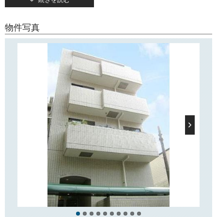
続きを読む
敷地内駐輪場もございます。
「タウン・ハイム本駒込」の周辺にはドラッグストアや郵便局、スーパ
物件写真
ー「肉のハナマサ」「コープみらい」「サミットストア」などがござい
ますので、日々のお買い物にとても便利です。
「駒込病院」徒歩圏！