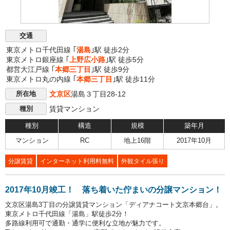
交通
東京メトロ千代田線 ｢
湯島
｣駅 徒歩2分
東京メトロ銀座線 ｢
上野広小路
｣駅 徒歩5分
都営大江戸線 ｢
本郷三丁目
｣駅 徒歩9分
東京メトロ丸の内線 ｢
本郷三丁目
｣駅 徒歩11分
文京区
湯島３丁目28-12
所在地
賃貸マンション
種別
種別
構造
規模
築年月
マンション
RC
地上16階
2017年10月
分譲賃貸
インターネット利用料無料
外観タイル張り
2017年10月竣工！ 落ち着いた佇まいの分譲マンション！
文京区湯島3丁目の分譲賃貸マンション「ディアナコート文京本郷台」。
東京メトロ千代田線「湯島」駅徒歩2分！
多路線利用可で通勤・通学に便利な立地が魅力です。