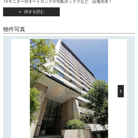
TVモニター付オートロックや宅配ボックスなど、設備充実！
続きを読む
○周辺環境○
「ディアナコート文京本郷台」は本郷エリアと上野エリアの両方が利用
でき、目的に応じた使い分けが可能！
物件写真
近隣にはディスカウントストア「ドン･キホーテ」やスーパー「業務スー
パー」がございますほか、少し足を延ばせば、様々なお店が軒を連ねる
「アメヤ横丁（通称：アメ横）」などもございます！