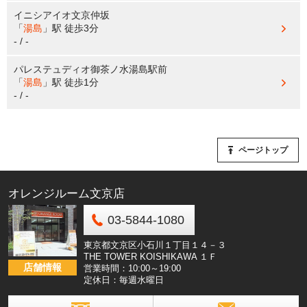
イニシアイオ文京仲坂
「
湯島
」駅
徒歩3分
- / -
パレステュディオ御茶ノ水湯島駅前
「
湯島
」駅
徒歩1分
- / -
ページトップ
オレンジルーム文京店
03-5844-1080
東京都文京区小石川１丁目１４－３
THE TOWER KOISHIKAWA １Ｆ
店舗情報
営業時間：10:00～19:00
定休日：毎週水曜日