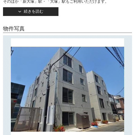
そのほか「新大塚」駅・「大塚」駅もご利用いただけます。
2018年3月竣工のデザイナーズマンションです。
続きを読む
TVモニターつきオートロックや防犯カメラなどセキュリティー面も充実
しています。
で月々の経費を節約可能！
インターネット無料
物件写真
○周辺環境○
「ChouChou SENGOKU East」は不忍通りから奥に入った住宅街に位置
し、近隣にはスーパー「マルエツプチ」「ライフ」「まいばすけっと」
などがございますので、日々のお買い物にとても便利です。