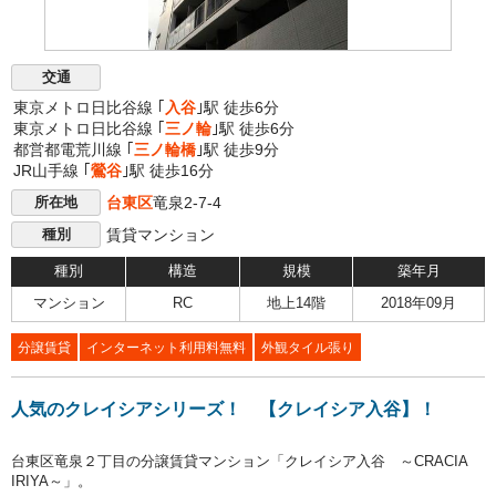
交通
東京メトロ日比谷線 ｢
入谷
｣駅 徒歩6分
東京メトロ日比谷線 ｢
三ノ輪
｣駅 徒歩6分
都営都電荒川線 ｢
三ノ輪橋
｣駅 徒歩9分
JR山手線 ｢
鶯谷
｣駅 徒歩16分
台東区
竜泉2-7-4
所在地
賃貸マンション
種別
種別
構造
規模
築年月
マンション
RC
地上14階
2018年09月
分譲賃貸
インターネット利用料無料
外観タイル張り
人気のクレイシアシリーズ！ 【クレイシア入谷】！
台東区竜泉２丁目の分譲賃貸マンション「クレイシア入谷 ～CRACIA
IRIYA～」。