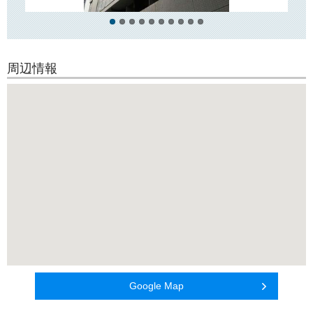
す！
●ペット飼育可
こちらは
ペット飼育可
のマンションですので、大切な家族の一員であ
るペットと一緒にお住まいいただけます！
周辺情報
（小型犬または猫どちらか１匹・保証金2か月・退去時償却）
「クレイシア入谷」のお問い合わせは【オレンジルーム】へ！
03-5844-1080
Google Map