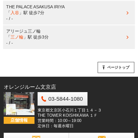
THE PALACE ASAKUSA IRIYA
「
入谷
」駅
徒歩7分
- / -
アリージュ三ノ輪
「
三ノ輪
」駅
徒歩3分
- / -
ページトップ
オレンジルーム文京店
03-5844-1080
東京都文京区小石川１丁目１４－３
THE TOWER KOISHIKAWA １Ｆ
店舗情報
営業時間：10:00～19:00
定休日：毎週水曜日