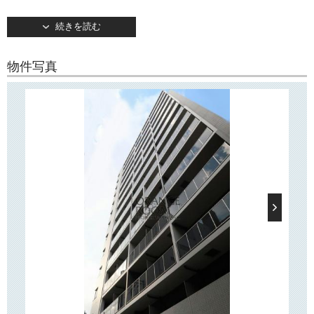
2018年9月末竣工！
続きを読む
東京メトロ日比谷線「入谷」駅＆「三ノ輪」駅徒歩6分！
東京イーストエリアのビッグターミナル「上野」駅へ直通2分で都内各所
へスマートアクセス！
物件写真
初めての一人暮らし・女性の一人暮らしでも安心してお住まいいただけ
るようなセキュリティの設備。
エントランスにはオートロックがあり、室内のTVモニターフォンと連動
して事前に訪問者を確認することができます。
また、
非接触キー採用
でスムーズな入館が可能です！
お部屋のタイプも豊富！
バス・トイレ別はもちろんのこと、パウダールームを完備！
独立洗面台やシャワートイレ、浴室換気乾燥暖房機など水回りに重点を
置いた設備で、女性の方にもオススメです！
室内カラーヴァリエーションは「ナチュラル」「スタイリッシュモダ
ン」「モダンクラシック」の3タイプ！
●インターネット無料
【クレイシアWi-Fi】完備でインターネットが無料
でお使いいただけま
す。
お引越し後、すぐに利用可能！ Wi-Fiにお手持ちの携帯端末やPCなど
を接続して、お部屋のどこでもインターネットがお楽しみいただけま