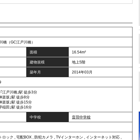
川橋（GC江戸川橋）
面積
16.54m²
建物規模
地上5階
築年月
2014年03月
9
｢江戸川橋｣駅 徒歩3分
神楽坂｣駅 徒歩8分
神楽坂｣駅 徒歩15分
早稲田｣駅 徒歩16分
中学校
音羽中学校
トロック
,
宅配BOX
,
防犯カメラ
,
TVインターホン
,
インターネット対応
,