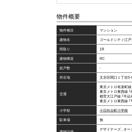
物件概要
物件種目
マンション
建物名
ゴールドシティ江戸
間取り
1R
建物構造
RC
総戸数
-
所在地
文京区関口１丁目5-
東京メトロ有楽町線 
東京メトロ東西線 ｢
交通
都営大江戸線 ｢牛込
東京メトロ東西線 ｢
小学校
小日向台町小学校
駐車場
無
デザイナーズ
,
オー
建物設備