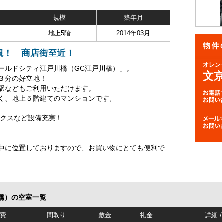
規模
築年月
地上5階
2014年03月
観！ 商店街至近！
オレン
ールドシティ江戸川橋（GC江戸川橋）」。
文
３分の好立地！
駅などもご利用いただけます。
く、地上５階建てのマンションです。
ックスなど設備充実！
中に位置しておりますので、お買い物にとても便利で
橋）の空室一覧
理費
間取り
敷金
礼金
詳細 