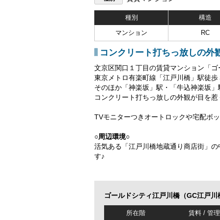
種別
構造
マンション
RC
コンクリート打ちっ放しの外
文京区関口１丁目の賃貸マンション「ゴ
東京メトロ有楽町線「江戸川橋」駅徒歩
そのほか「神楽坂」駅・「牛込神楽坂」
コンクリート打ちっ放しの外観が目を惹
TVモニターつきオートロックや宅配ボ
○周辺環境○
活気ある「江戸川橋地蔵通り商店街」の
す♪
ゴールドシティ江戸川橋（GC江戸川
所在階
賃料 / 管