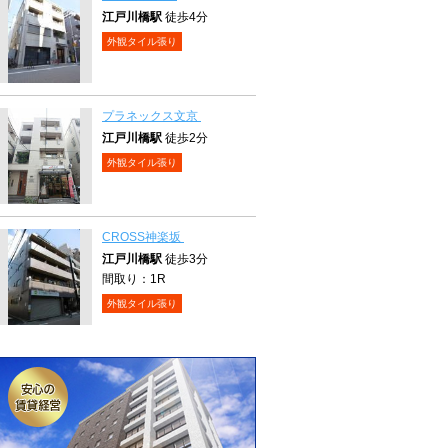
江戸川橋駅
徒歩4分
外観タイル張り
プラネックス文京
江戸川橋駅
徒歩2分
外観タイル張り
CROSS神楽坂
江戸川橋駅
徒歩3分
間取り：
1R
外観タイル張り