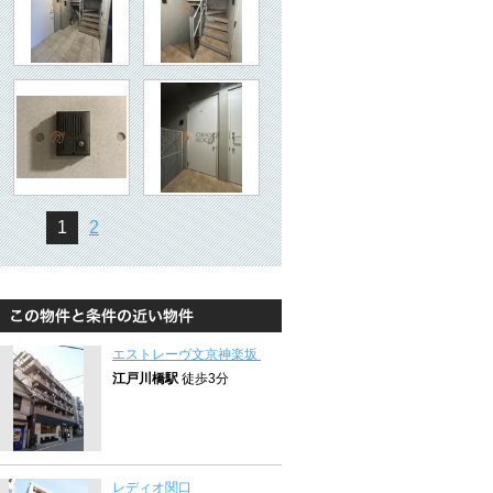
1
2
エストレーヴ文京神楽坂
江戸川橋駅
徒歩3分
レディオ関口