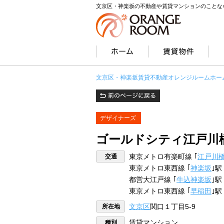
文京区・神楽坂の不動産や賃貸マンションのことな
文京区・神楽坂賃貸不動産オレンジルームホー
デザイナーズ
ゴールドシティ江戸川
交通
東京メトロ有楽町線 ｢
江戸川
東京メトロ東西線 ｢
神楽坂
｣駅
都営大江戸線 ｢
牛込神楽坂
｣駅
東京メトロ東西線 ｢
早稲田
｣駅
所在地
文京区
関口１丁目5-9
種別
賃貸マンション