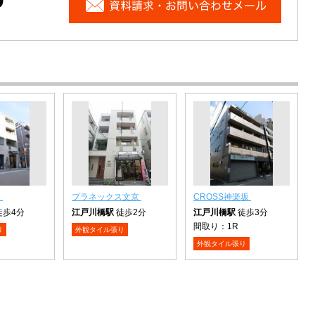
口
プラネックス文京
CROSS神楽坂
徒歩4分
江戸川橋駅
徒歩2分
江戸川橋駅
徒歩3分
間取り：
1R
り
外観タイル張り
外観タイル張り