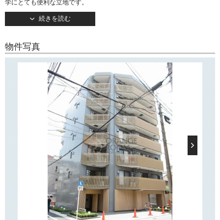
学にとても便利な立地です。
2011年6月竣工・地上7階建て。
続きを読む
TVモニターつきオートロックや宅配ボックスなど、嬉しい設備が揃って
います
物件写真
「プレスタイル神楽坂」周辺にはスーパー「マルエツ」やコンビニがご
ざいますので、日々のお買い物に便利です！
また近隣には「江戸川橋地蔵通り商店街」がございます！