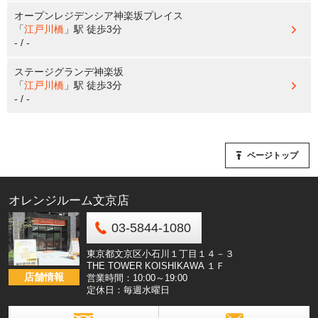
オープンレジデンシア神楽坂プレイス
「
江戸川橋
」駅
徒歩3分
- / -
ステージグランデ神楽坂
「
江戸川橋
」駅
徒歩3分
- / -
ページトップ
オレンジルーム文京店
03-5844-1080
東京都文京区小石川１丁目１４－３
THE TOWER KOISHIKAWA １Ｆ
店舗情報
営業時間：10:00～19:00
定休日：毎週水曜日