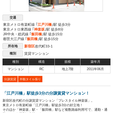
交通
東京メトロ有楽町線 ｢
江戸川橋
｣駅 徒歩3分
東京メトロ東西線 ｢
神楽坂
｣駅 徒歩8分
JR中央・総武線 ｢
飯田橋
｣駅 徒歩15分
都営大江戸線 ｢
飯田橋
｣駅 徒歩15分
新宿区
改代町33-1
所在地
賃貸マンション
種別
種別
構造
規模
築年月
マンション
RC
地上7階
2011年06月
分譲賃貸
外観タイル張り
「江戸川橋」駅徒歩3分の分譲賃貸マンション！
新宿区改代町の分譲賃貸マンション「プレスタイル神楽坂」。
東京メトロ有楽町線「江戸川橋」駅徒歩3分の好立地！
そのほか「神楽坂」駅・「飯田橋」駅など複数路線利用可で、通勤・通