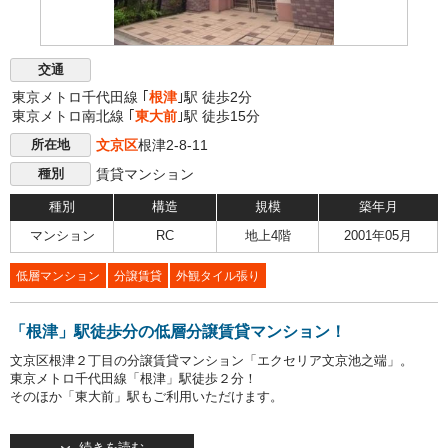
交通
東京メトロ千代田線 ｢
根津
｣駅 徒歩2分
東京メトロ南北線 ｢
東大前
｣駅 徒歩15分
文京区
根津2-8-11
所在地
賃貸マンション
種別
種別
構造
規模
築年月
マンション
RC
地上4階
2001年05月
低層マンション
分譲賃貸
外観タイル張り
「根津」駅徒歩分の低層分譲賃貸マンション！
文京区根津２丁目の分譲賃貸マンション「エクセリア文京池之端」。
東京メトロ千代田線「根津」駅徒歩２分！
そのほか「東大前」駅もご利用いただけます。
2001年5月竣工・地上4階建ての低層マンションです。