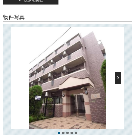
続きを読む
オートロック完備で安心・便利！
宅配ボックスもございますので、帰宅時間が不規則で荷物がなかなか受
け取れないとお悩みの方にもおすすめです。
物件写真
敷地内駐輪場がございますので、自転車通勤・通学をお考えの方にもお
すすめ！
○周辺環境○
「エクセリア文京池之端」は文京区と台東区の境目に位置し、近隣には
緑豊かな「上野恩賜公園」、「不忍池」、「東京大学本郷キャンパス」
などがございます。
最寄り駅の「根津」駅前にはスーパー「赤札堂」やドラッグストアなど
がございますので、日々のお買い物にとても便利です！