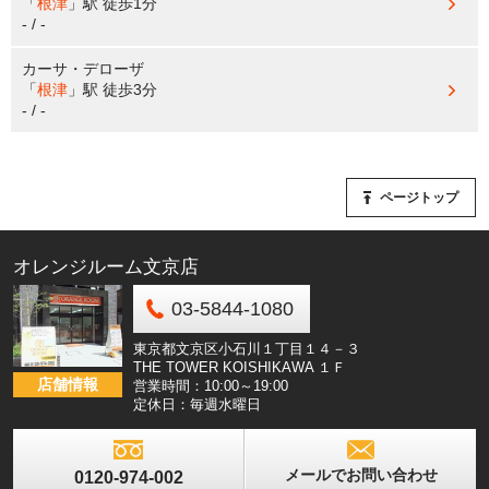
「
根津
」駅
徒歩1分
- / -
カーサ・デローザ
「
根津
」駅
徒歩3分
- / -
ページトップ
オレンジルーム文京店
03-5844-1080
東京都文京区小石川１丁目１４－３
THE TOWER KOISHIKAWA １Ｆ
店舗情報
営業時間：10:00～19:00
定休日：毎週水曜日
メールでお問い合わせ
0120-974-002