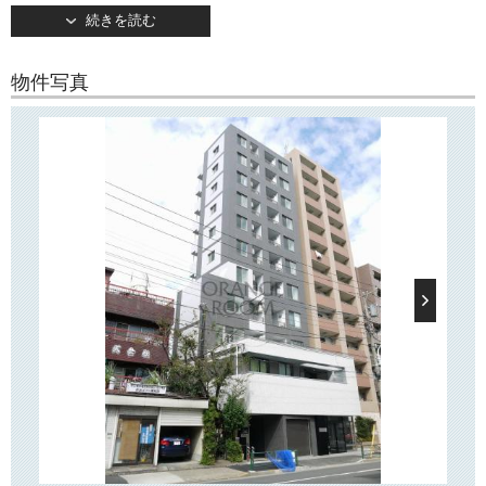
続きを読む
2012年8月竣工・地上11階建て。
TVモニターつきオートロックや宅配ボックスなど、嬉しい設備が揃って
います。
物件写真
○周辺環境○
「フィーカ千石」周辺にはコンビニや郵便局などがございます。
また最寄り駅の「千石」駅前には複合商業施設「文京グリーンコート」
がございます！