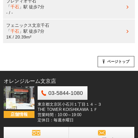
プレディオ千石
「
千石
」駅
徒歩7分
- / -
フェニックス文京千石
「
千石
」駅
徒歩7分
1K / 20.39m²
ページトップ
オレンジルーム文京店
03-5844-1080
東京都文京区小石川１丁目１４－３
THE TOWER KOISHIKAWA １Ｆ
店舗情報
営業時間：10:00～19:00
定休日：毎週水曜日