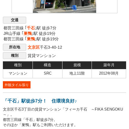
交通
都営三田線 ｢
千石
｣駅 徒歩7分
JR山手線 ｢
巣鴨
｣駅 徒歩19分
都営三田線 ｢
巣鴨
｣駅 徒歩19分
文京区
千石3-40-12
所在地
賃貸マンション
種別
種別
構造
規模
築年月
マンション
SRC
地上11階
2012年08月
外観タイル張り
「千石」駅徒歩7分！ 住環境良好♪
文京区千石3丁目の賃貸マンション「フィーカ千石 ～FIKA SENGOKU
～」。
都営三田線「千石」駅徒歩7分。
そのほか「巣鴨」駅もご利用いただけます。