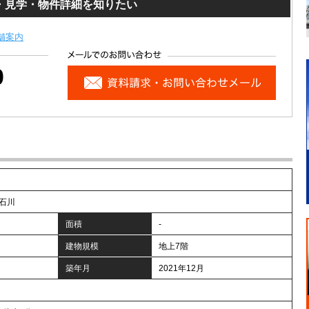
・見学・物件詳細を知りたい
舗案内
0
石川
面積
-
建物規模
地上7階
築年月
2021年12月