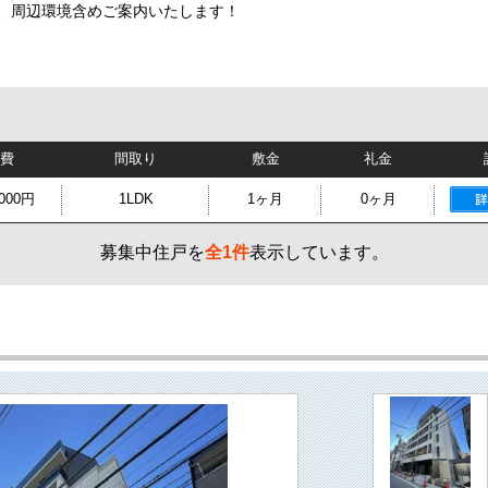
、周辺環境含めご案内いたします！
理費
間取り
敷金
礼金
,000円
1LDK
1ヶ月
0ヶ月
募集中住戸を
全1件
表示しています。