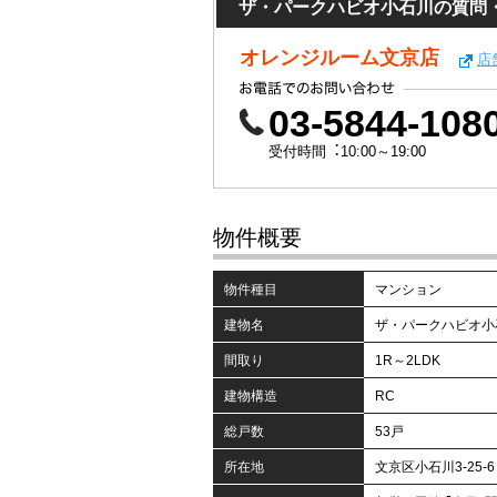
ザ・パークハビオ小石川の質問
オレンジルーム文京店
店
03-5844-108
受付時間︓10:00～19:00
物件概要
物件種目
マンション
建物名
ザ・パークハビオ小
間取り
1R～2LDK
建物構造
RC
総戸数
53戸
所在地
文京区小石川3-25-6