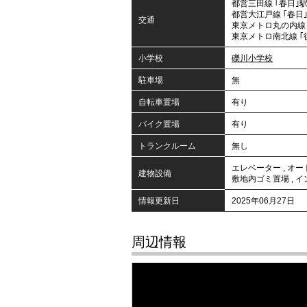
都営三田線 ｢春日｣駅
都営大江戸線 ｢春日｣
交通
東京メトロ丸の内線 
東京メトロ南北線 ｢
小学校
礫川小学校
駐車場
無
自転車置場
有り
バイク置場
有り
トランクルーム
無し
エレベーター
,
オー
建物設備
敷地内ゴミ置場
,
イ
情報更新日
2025年06月27日
周辺情報