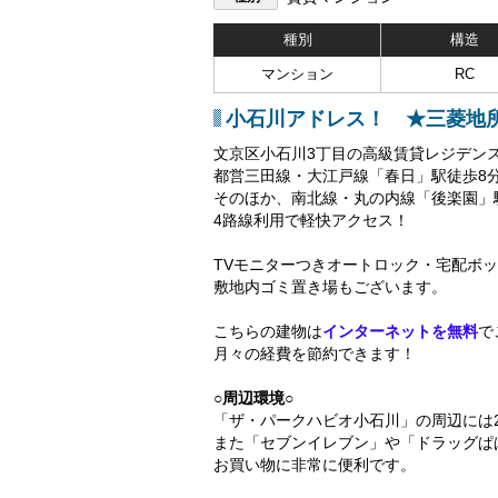
種別
構造
マンション
RC
小石川アドレス！ ★三菱地
文京区小石川3丁目の高級賃貸レジデン
都営三田線・大江戸線「春日」駅徒歩8
そのほか、南北線・丸の内線「後楽園」
4路線利用で軽快アクセス！
TVモニターつきオートロック・宅配ボ
敷地内ゴミ置き場もございます。
こちらの建物は
インターネットを無料
で
月々の経費を節約できます！
○周辺環境○
「ザ・パークハビオ小石川」の周辺には
また「セブンイレブン」や「ドラッグぱ
お買い物に非常に便利です。