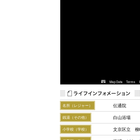
Map Data
Terms
伝通院
名所（レジャー）
白山浴場
銭湯（その他）
文京区立 柳
小学校（学校）