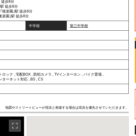
 徒歩8分
駅 徒歩8分
｢後楽園｣駅 徒歩8分
後楽園｣駅 徒歩8分
中学校
第三中学校
トロック
,
宅配BOX
,
防犯カメラ
,
TVインターホン
,
バイク置場
,
ンターネット対応
,
BS
,
CS
地図やストリートビューが現況と相違する場合は現況を優先させていただきます。