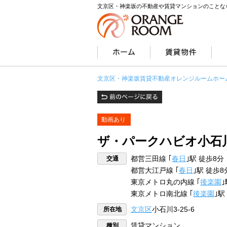
文京区・神楽坂の不動産や賃貸マンションのことな
文京区・神楽坂賃貸不動産オレンジルームホー
動画あり
ザ・パークハビオ小石
交通
都営三田線 ｢
春日
｣駅 徒歩8分
都営大江戸線 ｢
春日
｣駅 徒歩8
東京メトロ丸の内線 ｢
後楽園
｣
東京メトロ南北線 ｢
後楽園
｣駅
所在地
文京区
小石川3-25-6
種別
賃貸マンション