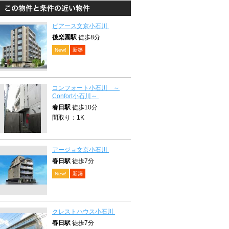
ピアース文京小石川
後楽園駅
徒歩8分
New!
新築
コンフォート小石川 ～
Confort小石川～
春日駅
徒歩10分
間取り：
1K
アージョ文京小石川
春日駅
徒歩7分
New!
新築
クレストハウス小石川
春日駅
徒歩7分