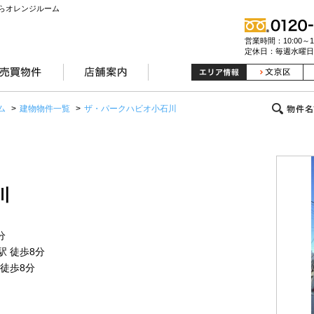
らオレンジルーム
営業時間：10:00～19
定休日：毎週水曜日
ム
>
建物物件一覧
>
ザ・パークハビオ小石川
川
分
駅 徒歩8分
 徒歩8分