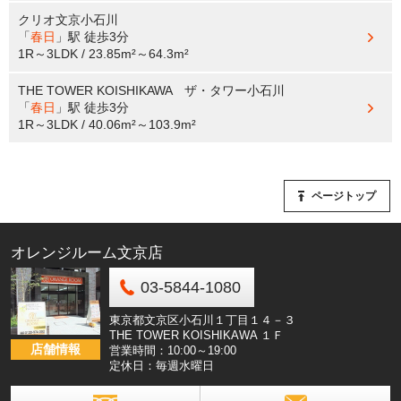
クリオ文京小石川
「
春日
」駅
徒歩3分
1R～3LDK / 23.85m²～64.3m²
THE TOWER KOISHIKAWA ザ・タワー小石川
「
春日
」駅
徒歩3分
1R～3LDK / 40.06m²～103.9m²
ページトップ
オレンジルーム文京店
03-5844-1080
東京都文京区小石川１丁目１４－３
THE TOWER KOISHIKAWA １Ｆ
店舗情報
営業時間：10:00～19:00
定休日：毎週水曜日