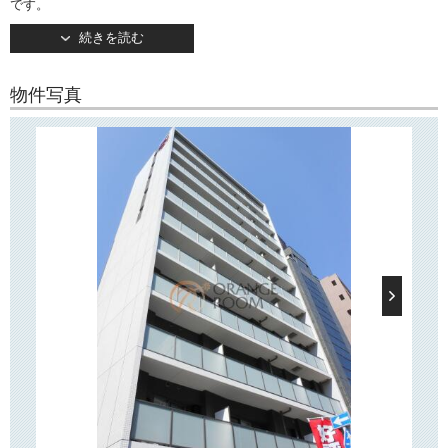
です。
続きを読む
2012年竣工。地上11階建て。
TVモニターつきオートロックや宅配ボックスなど設備充実！
敷地内駐輪場・バイク置き場もございます。
物件写真
○周辺環境○
「スカイコートパレス後楽園」は白山通りに面して建っており、周辺に
はコンビニや飲食店、ドラッグストアなどがございます。
白山通り沿いに「マルエツ」がございます。また徒歩圏内には「ダイエ
ー」もございます。
後楽園駅前には文京区役所「文京シビックセンター」や複合アミューズ
メント施設「東京ドームシティ」などがございます！