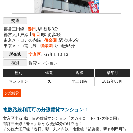
交通
都営三田線 ｢
春日
｣駅 徒歩3分
都営大江戸線 ｢
春日
｣駅 徒歩3分
東京メトロ丸の内線 ｢
後楽園
｣駅 徒歩5分
東京メトロ南北線 ｢
後楽園
｣駅 徒歩5分
文京区
小石川1-13-13
所在地
賃貸マンション
種別
種別
構造
規模
築年月
マンション
RC
地上11階
2012年03月
分譲賃貸
複数路線利用可の分譲賃貸マンション！
文京区小石川1丁目の賃貸マンション「スカイコートパレス後楽園」
都営三田線「春日」駅から徒歩3分の好立地！
その他大江戸線「春日」駅、丸ノ内線・南北線「後楽園」駅も利用可能