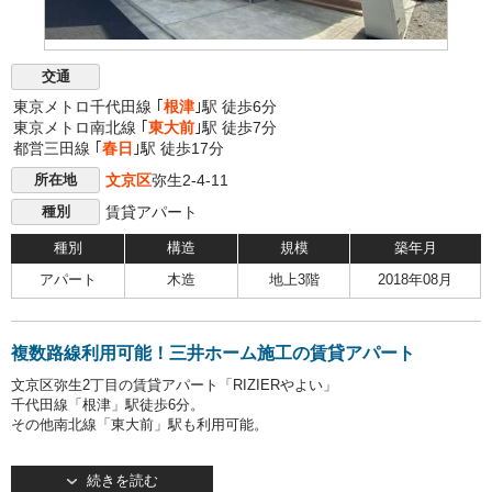
交通
東京メトロ千代田線 ｢
根津
｣駅 徒歩6分
東京メトロ南北線 ｢
東大前
｣駅 徒歩7分
都営三田線 ｢
春日
｣駅 徒歩17分
文京区
弥生2-4-11
所在地
賃貸アパート
種別
種別
構造
規模
築年月
アパート
木造
地上3階
2018年08月
複数路線利用可能！三井ホーム施工の賃貸アパート
文京区弥生2丁目の賃貸アパート「RIZIERやよい」
千代田線「根津」駅徒歩6分。
その他南北線「東大前」駅も利用可能。
2018年8月竣工の地上3階建て。
続きを読む
駐輪場1台駐輪可能です。