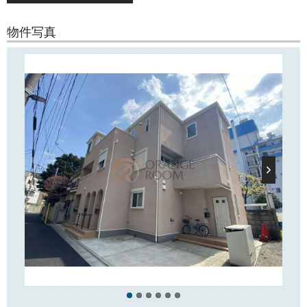
○周辺環境○
物件写真
「RIZIERやよい」の周辺には「マルエツ」「赤札堂」などのスーパーマ
ーケット、「セブンイレブン」などのコンビニエンスストア、「ウェル
シア」「どらっぐぱぱす」などのドラッグストアなどがございます。