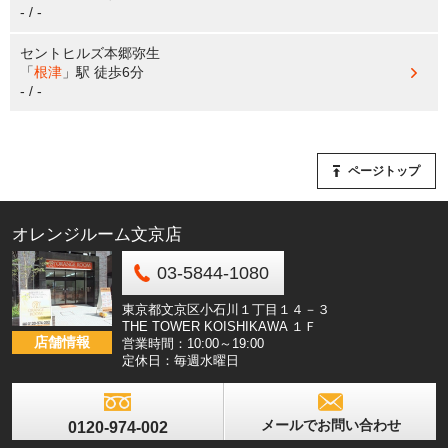
- / -
セントヒルズ本郷弥生
「
根津
」駅
徒歩6分
- / -
ページトップ
オレンジルーム文京店
03-5844-1080
東京都文京区小石川１丁目１４－３
THE TOWER KOISHIKAWA １Ｆ
店舗情報
営業時間：10:00～19:00
定休日：毎週水曜日
メールでお問い合わせ
0120-974-002