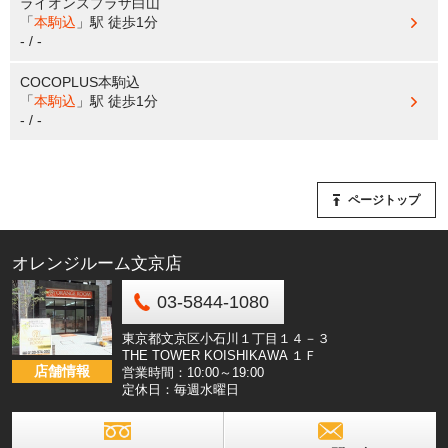
ライオンズプラザ白山
「
本駒込
」駅
徒歩1分
- / -
COCOPLUS本駒込
「
本駒込
」駅
徒歩1分
- / -
ページトップ
オレンジルーム文京店
03-5844-1080
東京都文京区小石川１丁目１４－３
THE TOWER KOISHIKAWA １Ｆ
店舗情報
営業時間：10:00～19:00
定休日：毎週水曜日