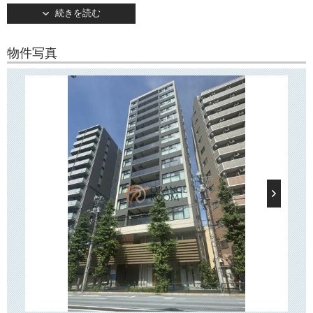
2023年8月竣工・地上14階建て。
続きを読む
TVモニターつきオートロック・宅配ボックス完備で安心・便利！
敷地内駐輪場・バイク置き場もございます。
物件写真
前面道路に面した1階ピロティには、吹抜けを貫いて伸びるシンボルツリ
ーにより、
質感の高いエントランスと合わせ、豊かなアプローチ空間を演出。
3階に設けられた「多目的ルーム」はヨガ・子供の遊び場、テレワークな
ど、多様な用途に
ご利用いただけます。
6階以上の各フロアに設けた「眺望バルコニー」からはスカイツリーを眺
望し、ベンチに
座りながらゆったりとした時間を過ごすことができます。
また、屋上には太陽光パネルが設置され、普段は共用部電灯の電力を一
部賄っています
（災害時には携帯電話の充電などにも利用できるようになっています）
ほか、住宅の遮熱
対策、ヒートアイランド対策として植栽空間が設置されています。
そのほか、敷地内には、非常時に備えた手洗いやトイレの生活用水に使
える「防災井戸」や
炊き出しを可能にする「かまどベンチ」が設けられており、地域の防災