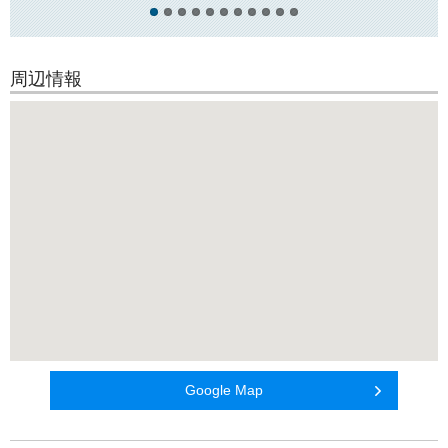
力向上に配慮した
マンションです！
○周辺環境○
周辺情報
徒歩10分圏内にコンビニ・スーパー2軒、飲食店などが揃っており、日々
のお買い物に
とても便利です！
Google Map