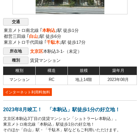
交通
東京メトロ南北線 ｢
本駒込
｣駅 徒歩1分
都営三田線 ｢
白山
｣駅 徒歩6分
東京メトロ千代田線 ｢
千駄木
｣駅 徒歩17分
文京区
本駒込3-1-（未定）
所在地
賃貸マンション
種別
種別
構造
規模
築年月
マンション
RC
地上14階
2023年08月
インターネット利用料無料
2023年8月竣工！ 「本駒込」駅徒歩1分の好立地！
文京区本駒込3丁目の賃貸マンション「シュトラーレ本駒込」。
東京メトロ南北線「本駒込」駅徒歩1分の好立地！
そのほか「白山」駅・「千駄木」駅などもご利用いただけます。