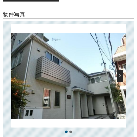
○周辺環境○
物件写真
「アザレア東大前」は大通りから奥に入った住宅街に位置し、近隣には
コンビニやスーパー「まいばすけっと」などがございます。
文京学院大学至近！