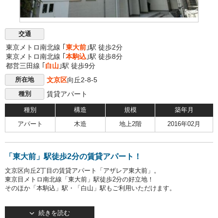
交通
東京メトロ南北線 ｢
東大前
｣駅 徒歩2分
東京メトロ南北線 ｢
本駒込
｣駅 徒歩8分
都営三田線 ｢
白山
｣駅 徒歩9分
文京区
向丘2-8-5
所在地
賃貸アパート
種別
種別
構造
規模
築年月
アパート
木造
地上2階
2016年02月
「東大前」駅徒歩2分の賃貸アパート！
文京区向丘2丁目の賃貸アパート「アザレア東大前」。
東京目メトロ南北線「東大前」駅徒歩2分の好立地！
そのほか「本駒込」駅・「白山」駅もご利用いただけます。
2016年2月竣工・木造2階建て。
続きを読む
TVモニターつきインターホン完備で安心してお住まいいただけます！