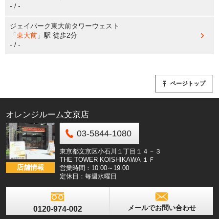
- / -
ジェイパーク東大前タワーウェスト
「
東大前
」駅
徒歩2分
- / -
ページトップ
オレンジルーム文京店
03-5844-1080
東京都文京区小石川１丁目１４－３
THE TOWER KOISHIKAWA １Ｆ
店舗情報
営業時間：10:00～19:00
定休日：毎週水曜日
メールでお問い合わせ
0120-974-002