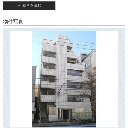
1991年9月竣工・地上6階建て。
続きを読む
TVモニターつきオートロック完備で安心してお住まいいただけます。
のお部屋もございますので、大切な家族の一員であるペットと
ペット可
物件写真
一緒に
ご入居いただけます！
○周辺環境○
「白山フローラルビル」は旧白山通りに面して建っており、建物1階には
調剤薬局が
入っています。
通り沿いにはコンビニや郵便局、飲食店などがございます。
また最寄り駅の「白山」駅周辺にはスーパー「三徳」「コープ」やドラ
ッグストア、
飲食店やコンビニなどが揃っており、日々のお買い物にとても便利で
す！