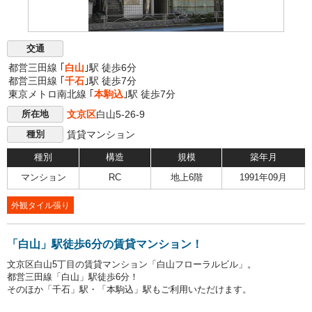
交通
都営三田線 ｢
白山
｣駅 徒歩6分
都営三田線 ｢
千石
｣駅 徒歩7分
東京メトロ南北線 ｢
本駒込
｣駅 徒歩7分
文京区
白山5-26-9
所在地
賃貸マンション
種別
種別
構造
規模
築年月
マンション
RC
地上6階
1991年09月
外観タイル張り
「白山」駅徒歩6分の賃貸マンション！
文京区白山5丁目の賃貸マンション「白山フローラルビル」。
都営三田線「白山」駅徒歩6分！
そのほか「千石」駅・「本駒込」駅もご利用いただけます。