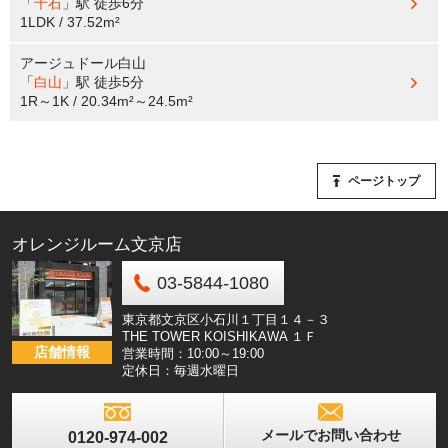
「
千石
」駅
徒歩6分
1LDK / 37.52m²
アージュドール白山
「
白山
」駅
徒歩5分
1R～1K / 20.34m²～24.5m²
ページトップ
オレンジルーム文京店
03-5844-1080
東京都文京区小石川１丁目１４－３
THE TOWER KOISHIKAWA １Ｆ
店舗情報
営業時間：10:00～19:00
定休日：毎週水曜日
メールでお問い合わせ
0120-974-002