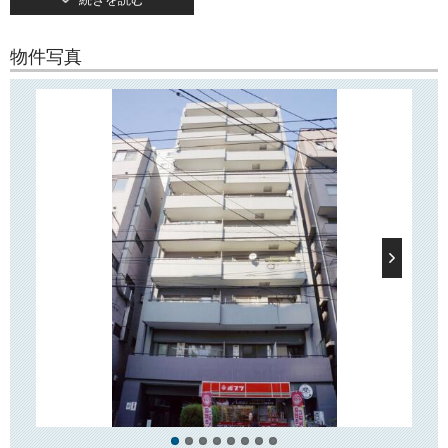
続きを読む
1998年5月竣工・地上13階建てのマンションです。
オートロック・宅配ボックス完備で安心・便利！
敷地内駐輪場もございます。
物件写真
○周辺環境○
「プレジール千駄木」は大通りに面して建っており、近隣には飲食店や
コンビニ
などがございます。
徒歩5分圏内にスーパー「まいばすけっと」「マルエツプチ」がございま
すので、
日々のお買い物にとても便利です！