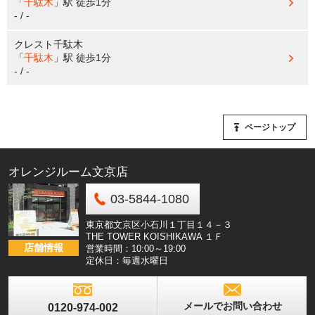
「
千駄木
」駅
徒歩1分
- / -
クレスト千駄木
「
千駄木
」駅
徒歩1分
- / -
ページトップ
オレンジルーム文京店
03-5844-1080
東京都文京区小石川１丁目１４－３
THE TOWER KOISHIKAWA １Ｆ
店舗情報
営業時間：10:00～19:00
定休日：毎週水曜日
メールでお問い合わせ
0120-974-002