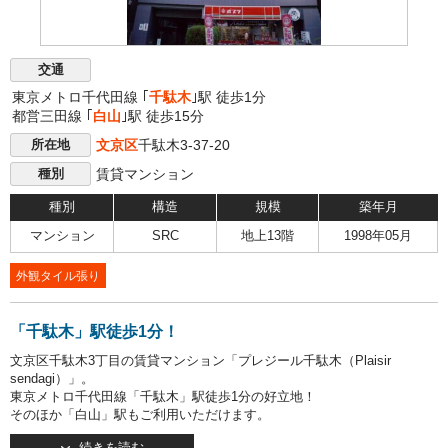
交通
東京メトロ千代田線 ｢
千駄木
｣駅 徒歩1分
都営三田線 ｢
白山
｣駅 徒歩15分
文京区
千駄木3-37-20
所在地
賃貸マンション
種別
種別
構造
規模
築年月
マンション
SRC
地上13階
1998年05月
外観タイル張り
「千駄木」駅徒歩1分！
文京区千駄木3丁目の賃貸マンション「プレジール千駄木（Plaisir
sendagi）」。
東京メトロ千代田線「千駄木」駅徒歩1分の好立地！
そのほか「白山」駅もご利用いただけます。