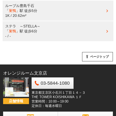
ルーブル豊島千石
「
巣鴨
」駅
徒歩5分
1K / 20.62m²
ステラ ～STELLA～
「
巣鴨
」駅
徒歩6分
- / -
ページトップ
オレンジルーム文京店
03-5844-1080
東京都文京区小石川１丁目１４－３
THE TOWER KOISHIKAWA １Ｆ
店舗情報
営業時間：10:00～19:00
定休日：毎週水曜日