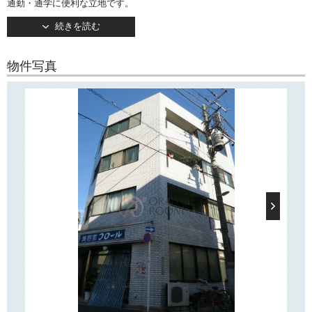
通勤・通学に便利な立地です。
続きを読む
1984年3月竣工・地上4階建て。
全4戸のマンションです。
物件写真
○周辺環境○
「キャラマス千石」は大通りから一本入った住宅地に位置し、近隣には
児童公園などがございます。
大通り沿いにはコンビニや飲食店などが軒を連ねており、日々のお買い
物や
お食事にとても便利です！
活気ある「巣鴨地蔵通り商店街」徒歩圏！